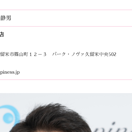
 静男
店
岡県久留米市篠山町１２－３ パーク・ノヴァ久留米中央502
piness.jp