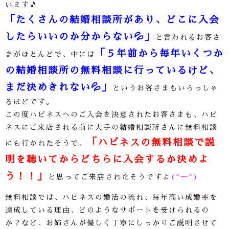
います🎵
「たくさんの結婚相談所があり、どこに入会
したらいいのか分からない
💦
」
と言われるお客さ
「５年前から毎年いくつか
まがほとんどで、中には
の結婚相談所の無料相談に行っているけど、
まだ決めきれない
💦
」
というお客さまもいらっしゃ
るほどです。
この度ハピネスへのご入会を決意されたお客さまも、ハピ
ネスにご来店される前に大手の結婚相談所さんに無料相談
「ハピネスの無料相談で説
にも行かれたそうで、
明を聴いてからどちらに入会するか決め
よ
う！！」
と思ってご来店されたそうですよ
(^ー^)
無料相談では、ハピネスの婚活の流れ、毎年高い成婚率を
達成している理由、どのようなサポートを受けられるの
か？など、お姉さんが優しく丁寧にしっかりご説明させて