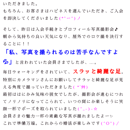
いただきました。
もちろん、お客さまはハピネスを選んでいただき、ご入会
を即決してくださいました
(*^ー^)ノ
そして、昨日は入会手続きとプロフィール写真撮影会🎵
朝から気持ちの良い天気になり、屋外でのロケ撮を決行す
ることに！！
「私、写真を撮られるのは苦手なんですよ
💦
」
と言われていた会員さまでしたが、
…
。
スラッと綺麗な足
毎日ウォーキングをされていて、
。
特別にカメラマンさんにお願いしてチラッと綺麗な足が見
える角度で撮っていただきました
( *´艸
)
最初ははにかみ気味の彼女でしたが、撮影会が進むにつれ
てノリノリになってこられて、いつの間にか楽しそうに笑
顔一杯でポーズを取られていました
(^_-)-☆
会員さまの魅力一杯の素敵な写真が撮れましたよー✨
これで準備万端。これからの婚活が楽しみです
(^O^)／