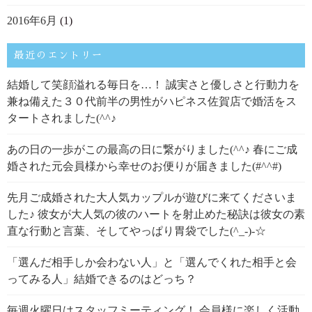
2016年6月
(1)
最近のエントリー
結婚して笑顔溢れる毎日を…！ 誠実さと優しさと行動力を
兼ね備えた３０代前半の男性がハピネス佐賀店で婚活をス
タートされました(^^♪
あの日の一歩がこの最高の日に繋がりました(^^♪ 春にご成
婚された元会員様から幸せのお便りが届きました(#^^#)
先月ご成婚された大人気カップルが遊びに来てくださいま
した♪ 彼女が大人気の彼のハートを射止めた秘訣は彼女の素
直な行動と言葉、そしてやっぱり胃袋でした(^_-)-☆
「選んだ相手しか会わない人」と「選んでくれた相手と会
ってみる人」結婚できるのはどっち？
毎週火曜日はスタッフミーティング！ 会員様に楽しく活動