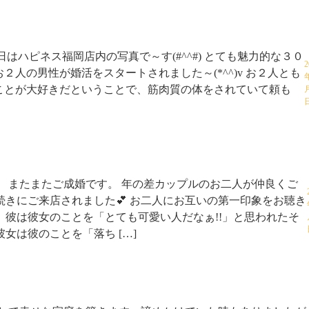
今日はハピネス福岡店内の写真で～す(#^^#) とても魅力的な３０
2
２人の男性が婚活をスタートされました～(*^^)v お２人とも
ことが大好きだということで、筋肉質の体をされていて頼も
。 またまたご成婚です。 年の差カップルのお二人が仲良くご
続きにご来店されました💕 お二人にお互いの第一印象をお聴き
、彼は彼女のことを「とても可愛い人だなぁ!!」と思われたそ
彼女は彼のことを「落ち […]