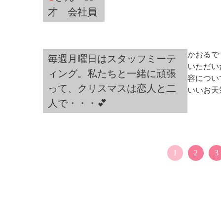
才 会社員
かおるで
毎週月曜日はスタッフミーテ
いただい
ィング。私たちと一緒に頑張
容につい
って、クリスマスは恋人と二
いいお天気
人で・・・💕
1
2
3