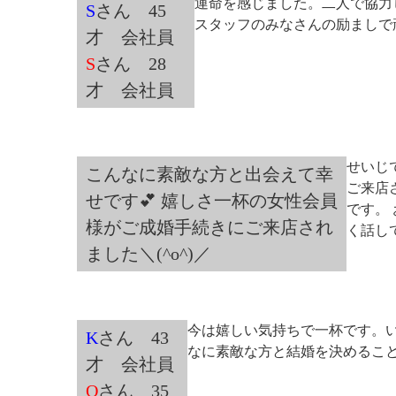
運命を感じました。二人で協力
S
さん 45
スタッフのみなさんの励ましで
才 会社員
S
さん 28
才 会社員
せいじ
こんなに素敵な方と出会えて幸
ご来店
せです💕 嬉しさ一杯の女性会員
です。
様がご成婚手続きにご来店され
く話し
ました＼(^o^)／
今は嬉しい気持ちで一杯です。
K
さん 43
なに素敵な方と結婚を決めるこ
才 会社員
O
さん 35