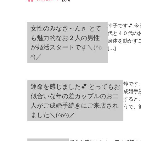
幸子です💕 
女性のみなさ～ん♬ とて
代と４０代のお
も魅力的なお２人の男性
身体を動かす
が婚活スタートです＼(^o
[…]
^)／
静です
運命を感じました💕 とってもお
成婚手
似合いな年の差カップルのお二
すると
人がご成婚手続きにご来店され
うで、
ました＼(^o^)／