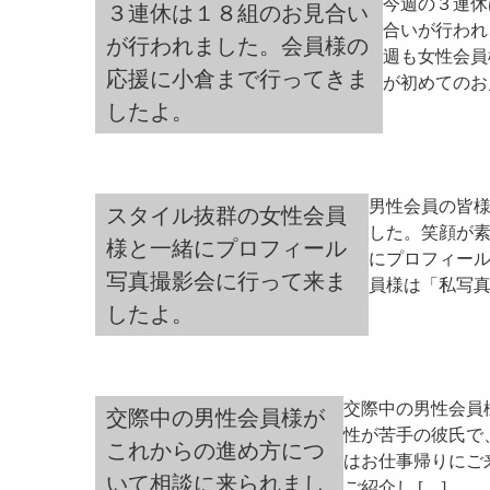
今週の３連休
３連休は１８組のお見合い
合いが行われ
が行われました。会員様の
週も女性会員
応援に小倉まで行ってきま
が初めてのお見
したよ。
男性会員の皆
スタイル抜群の女性会員
した。笑顔が素
様と一緒にプロフィール
にプロフィー
写真撮影会に行って来ま
員様は「私写真 
したよ。
交際中の男性会員
交際中の男性会員様が
性が苦手の彼氏で
これからの進め方につ
はお仕事帰りにご
いて相談に来られまし
ご紹介し […]