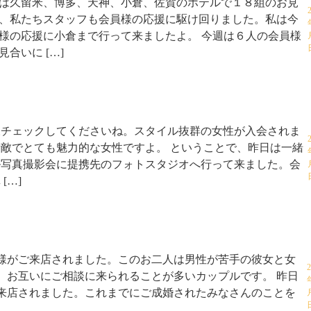
は久留米、博多、天神、小倉、佐賀のホテルで１８組のお見
、私たちスタッフも会員様の応援に駆け回りました。私は今
様の応援に小倉まで行って来ましたよ。 今週は６人の会員様
合いに […]
様チェックしてくださいね。スタイル抜群の女性が入会されま
敵でとても魅力的な女性ですよ。 ということで、昨日は一緒
ル写真撮影会に提携先のフォトスタジオへ行って来ました。会
[…]
様がご来店されました。このお二人は男性が苦手の彼女と女
2
、お互いにご相談に来られることが多いカップルです。 昨日
来店されました。これまでにご成婚されたみなさんのことを