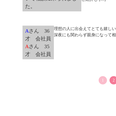
た。
理想の人に出会えてとても嬉しい
A
さん 36
深夜にも関わらず親身になって相
才 会社員
A
さん 35
才 会社員
1
2