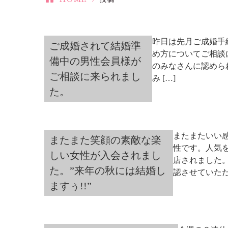
昨日は先月ご成婚手
ご成婚されて結婚準
め方についてご相談
備中の男性会員様が
のみなさんに認めら
ご相談に来られまし
み […]
た。
またまたいい
またまた笑顔の素敵な楽
性です。人気
しい女性が入会されまし
店されました
た。”来年の秋には結婚し
認させていただ 
ますぅ!!”