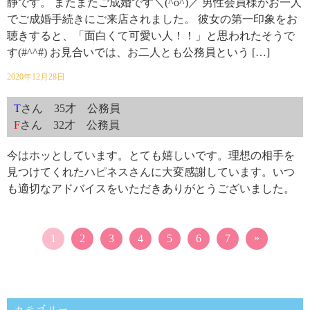
静です。 またまたご成婚です＼(^o^)／ 男性会員様がお一人
でご成婚手続きにご来店されました。 彼女の第一印象をお
聴きすると、「面白くて可愛い人！！」と思われたそうで
す(#^^#) お見合いでは、お二人とも公務員という […]
2020年12月28日
T
さん 35才 公務員
F
さん 32才 公務員
今はホッとしています。とても嬉しいです。理想の相手を
見つけてくれたハピネスさんに大変感謝しています。いつ
も適切なアドバイスをいただきありがとうございました。
»
1
2
3
4
5
6
7