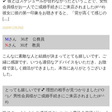
💕 彼とはスケジュールが合わなかったということで、女性
会員様がお一人でご成婚手続きにご来店されました(#^^#)
彼女に彼の第一印象をお聴きすると、「背が高くて感じの
[…]
2020年12月29日
M
さん 36才 公務員
N
さん 30才 教員
こんなに素敵な人と結婚が決まってとても嬉しいです。ご
縁に感謝です。いつも適切なアドバイスをいただき、お陰
様で楽しく婚活ができました。本当にありがとうございま
した。
とっても嬉しいです💕 理想の相手が見つかりました(^O
^)／ 男性会員様がご成婚手続きにご来店されました(#^^
#)