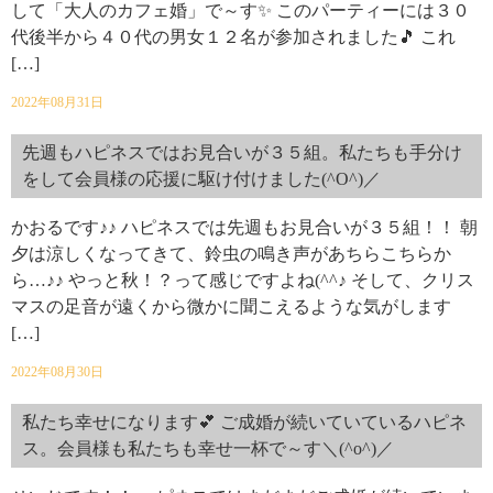
して「大人のカフェ婚」で～す✨ このパーティーには３０
代後半から４０代の男女１２名が参加されました🎵 これ
[…]
2022年08月31日
先週もハピネスではお見合いが３５組。私たちも手分け
をして会員様の応援に駆け付けました(^O^)／
かおるです♪♪ ハピネスでは先週もお見合いが３５組！！ 朝
夕は涼しくなってきて、鈴虫の鳴き声があちらこちらか
ら…♪♪ やっと秋！？って感じですよね(^^♪ そして、クリス
マスの足音が遠くから微かに聞こえるような気がします
[…]
2022年08月30日
私たち幸せになります💕 ご成婚が続いていているハピネ
ス。会員様も私たちも幸せ一杯で～す＼(^o^)／