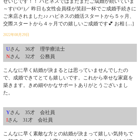
せいじです！！ ハピネスではまだまだご成婚が続いていま
～す(^O^)／ 昨日も女性会員様が笑顔一杯でご成婚手続きに
ご来店されました♪♪ ハピネスの婚活スタートから５ヶ月、
交際スタートから４ヶ月での嬉しいご成婚です💕 お相 […]
2022年08月29日
U
さん 36才 理学療法士
N
さん 32才 公務員
こんなに早く結婚が決まるとは思っていませんでしたの
で、成婚できてとても嬉しいです。これから幸せな家庭を
築きます。きめ細やかなサポートありがとうございまし
た。
Y
さん 35才 会社員
I
さん 31才 会社員
こんなに早く素敵な方との結婚が決まって嬉しい気持ちで