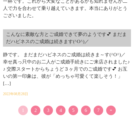
一杯です。これから大変なことがあるかも知れませんが二
人で力を合わせて乗り越えていきます。本当にありがとう
ございました。
こんなに素敵な方とご成婚できて夢のようです💕 まだま
だハピネスのご成婚は続きます(^O^)／
静です。 まだまだハピネスのご成婚は続きま～す(^O^)／
幸せ真っ只中のお二人がご成婚手続きにご来店されました♪
♪ 交際スタートからちょうど３ヶ月でのご成婚です💕 お互
いの第一印象は、彼が「めっちゃ可愛くて楽しそう！」
[…]
2022年08月28日
»
1
2
3
4
5
6
7