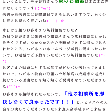
秋のお洒落
ということで、幸子お姉さんの
はまだまだ先
になりそうで～す
(；^ω^)
来週か再来週にはお披露目できると思いますので、もう少
しだけお待ちくださいね
(^_-)-☆
昨日は２組のお客さまの無料相談でした🎵
最初のお客さまは先週別の相談所さんの無料相談に行かれ
たそうですが、なかなか入会の決断ができずに悩んでおら
れたところ、ハピネスのホームページが目に留まったみた
いで、お電話でご予約をいただいての無料相談でした
(^ー
^)
お客さまの結婚に対する本気度がビシバシ伝わってきまし
たので、ハピネス独自の取組みや毎年高い成婚率を達成し
続けている理由などを熱く熱くご説明させていただきまし
た
(*^^)v
「他の相談所を即
お客さまも納得されたみたいで、
決しなくて良かったです！！」
とハピネスへの入
会を即決してくださいました✨来週入会手続きにご来店さ