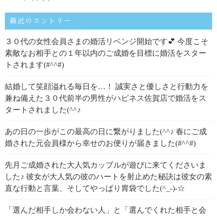
最近のエントリー
３０代の女性会員さまの婚活リベンジ開始です💕 今度こそ
素敵なお相手との１年以内のご成婚を目標に婚活をスター
トされます(#^^#)
結婚して笑顔溢れる毎日を…！ 誠実さと優しさと行動力を
兼ね備えた３０代前半の男性がハピネス佐賀店で婚活をス
タートされました(^^♪
あの日の一歩がこの最高の日に繋がりました(^^♪ 春にご成
婚された元会員様から幸せのお便りが届きました(#^^#)
先月ご成婚された大人気カップルが遊びに来てくださいま
した♪ 彼女が大人気の彼のハートを射止めた秘訣は彼女の素
直な行動と言葉、そしてやっぱり胃袋でした(^_-)-☆
「選んだ相手しか会わない人」と「選んでくれた相手と会