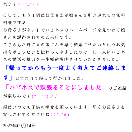
れます
＼(^_^)／
そして、もう１組はお母さまが娘さんを引き連れての無料
相談です🎵
お母さまがネットでハピネスのホームページを見つけて娘
さんを説得されてのご来店です。
こちらもお母さまの娘さんを早く結婚させたいというお気
持ちがヒシヒシと伝わってきましたので、お二人にハピネ
スの婚活の魅力を一生懸命説明させていただきました。
「帰ってからもう一度よく考えてご連絡しま
す」
と言われて帰って行かれました。
「ハピネスで頑張ることにしました」
のご連絡
が楽しみです
(*^ー^)ノ♪
親はいつでも子供の幸せを願っています。早くお母さまを
安心させてくださいね
(#^.^#)
2022年09月14日