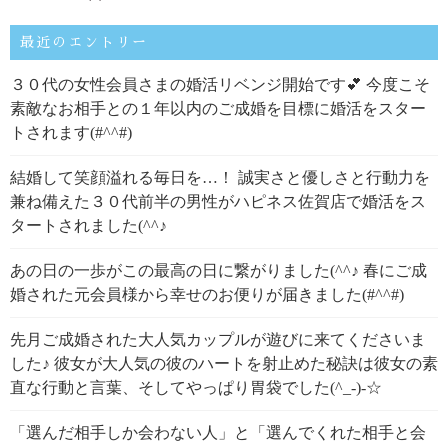
最近のエントリー
３０代の女性会員さまの婚活リベンジ開始です💕 今度こそ
素敵なお相手との１年以内のご成婚を目標に婚活をスター
トされます(#^^#)
結婚して笑顔溢れる毎日を…！ 誠実さと優しさと行動力を
兼ね備えた３０代前半の男性がハピネス佐賀店で婚活をス
タートされました(^^♪
あの日の一歩がこの最高の日に繋がりました(^^♪ 春にご成
婚された元会員様から幸せのお便りが届きました(#^^#)
先月ご成婚された大人気カップルが遊びに来てくださいま
した♪ 彼女が大人気の彼のハートを射止めた秘訣は彼女の素
直な行動と言葉、そしてやっぱり胃袋でした(^_-)-☆
「選んだ相手しか会わない人」と「選んでくれた相手と会