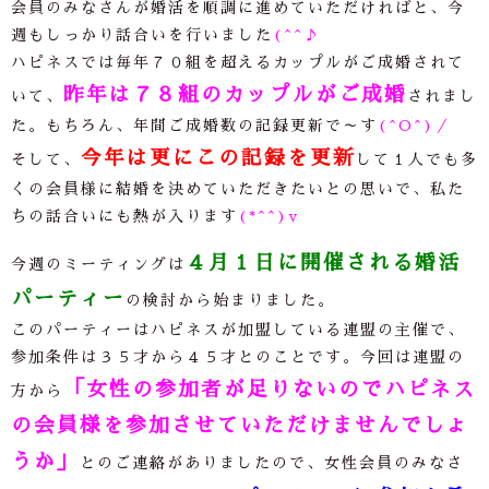
会員のみなさんが婚活を順調に進めていただければと、今
週もしっかり話合いを行いました
(^^♪
ハピネスでは毎年７０組を超えるカップルがご成婚されて
昨年は７８組のカップルがご成婚
いて、
されまし
た。もちろん、年間ご成婚数の記録更新で～す
(^O^)／
今年は更にこの記録を更新
そして、
して１人でも多
くの会員様に結婚を決めていただきたいとの思いで、私た
ちの話合いにも熱が入ります
(*^^)v
４月１日に開催される婚活
今週のミーティングは
パーティー
の検討から始まりました。
このパーティーはハピネスが加盟している連盟の主催で、
参加条件は３５才から４５才とのことです。今回は連盟の
「女性の参加者が足りないのでハピネス
方から
の会員様を参加させていただけませんでしょ
うか」
とのご連絡がありましたので、女性会員のみなさ