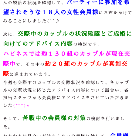
パーティーに参加を希
んの婚活の状況を確認して、
望されそうな１８人の女性会員様
にお声をかけて
みることにしました(^^♪
交際中のカップルの状況確認とご成婚に
次に、
向けてのアドバイス内容
の検討です。
ハピネスでは約１３０組のカップルが現在交
際中
約２０組のカップルが真剣交
で、その中の
際
に進まれています。
今週も交際中のカップルの交際状況を確認して、各カップ
ルの交際状況に応じたアドバイス内容について話合い、各
担当スタッフから会員様にアドバイスをさせていただきま
した
(*^^)v
苦戦中の会員様の対策
そして、
の検討を行いまし
た。
会員様