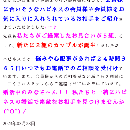
なかなかお見合いが決まらない会員様に対して、
に合いそうなハピネスの会員様
や
会員様をお
気に入りに入れられているお相手をご紹介
さ
せていただきました
(^^♪
私たちがご提案したお見合いが５組
先週も
。そ
新たに２組のカップルが誕生
して、
しました💕
悩みや心配事があれば２４時間３
ハピネスでは、
６５日いつでもお電話でのご相談を受付け
て
います。また、会員様からのご相談がない場合も２週間に
１回くらいスタッフからご連絡させていただいています。
婚活中のみなさ～ん！！ 私たちと一緒にハピ
ネスの婚活で素敵なお相手を見つけませんか
(^O^)／
2023年03月23日