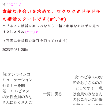
す
(^O^)／
素敵な出会いを求めて、ワクワク
💕
ドキドキ
の婚活スタートです(#^.^#)
ハピネスの婚活を楽しみながら一緒に素敵なお相手を見つ
けましょうね
(*^^)v
（写真は会員様の許可を取っています）
2023年03月26日
前: オンラインコ
次: ハピネスのお
ミュニケーション
節介おじさんのさ
セミナーを開
としです！！ 私
催！！ ハピネス
一覧に戻る
は会員のみなさん
の男性会員のみな
のお見合いの応援
さんにたくさんご