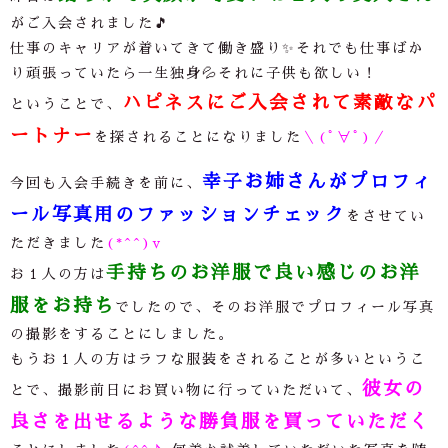
がご入会されました🎵
仕事のキャリアが着いてきて働き盛り✨それでも仕事ばか
り頑張っていたら一生独身💦それに子供も欲しい！
ハピネスにご入会されて素敵なパ
ということで、
ートナー
を探されることになりました
＼(ﾟ∀ﾟ)／
幸子お姉さんがプロフィ
今回も入会手続きを前に、
ール写真用のファッションチェック
をさせてい
ただきました
(*^^)v
手持ちのお洋服で良い感じのお洋
お１人の方は
服をお持ち
でしたので、そのお洋服でプロフィール写真
の撮影をすることにしました。
もうお１人の方はラフな服装をされることが多いというこ
彼女の
とで、撮影前日にお買い物に行っていただいて、
良さを出せるような勝負服を買っていただく