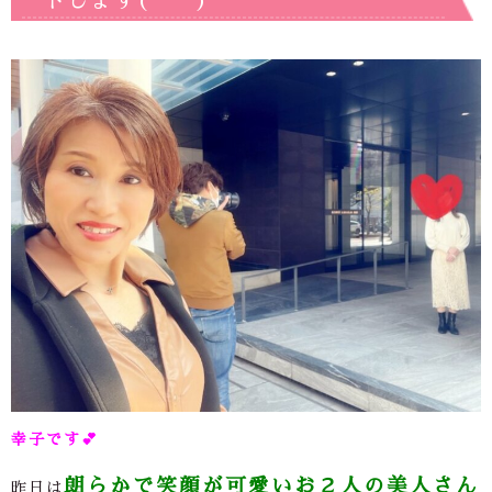
トします(*^^*)
幸子です
💕
朗らかで笑顔が可愛いお２人の美人さん
昨日は