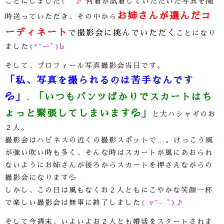
ことにしました
(^^♪
何着か試着していただいた写真を随
お姉さんが選んだコ
時送っていただき、その中から
ーディネート
で撮影会に挑んでいただく
ことになり
ました
(*^ーﾟ)b
そして、プロフィール写真撮影会当日です。
「私、写真を撮られるのは苦手なんです
💦
」
「いつもパンツばかりでスカートはち
、
ょっと緊張してしまいます
💦
」
と大ハシャギのお
２人。
撮影会はハピネスの近くの撮影スポットで
…
。けっこう風
が強い吹い時も多く、そんな時はスカートが風にあおられ
ないようにお姉さんが後ろからスカートを押さえながらの
撮影会になります💦
しかし、この日は風もなくお２人ともにこやかな笑顔一杯
で楽しい撮影会は無事に終了しました
( v^-゜)♪
そして今週末、いよいよお２人とも婚活をスタートされま