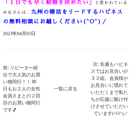
「１日でも早く結婚を決めたい」
と思われている
九州の婚活をリードするハピネス
みなさんは、
の無料相談にお越しください(^O^)／
2023年04月03日
次: 先週もハピネ
前: リピーター続
スではお見合いが
出で大人気のお買
３２組。会員様が
い物同行！！ 昨
お見合いに慣れて
日もお２人の女性
一覧に戻る
いただくまで私た
会員さまとの２回
ちが応援に駆け付
目のお買い物同行
けさせていただい
です🎵
ています(^O^)／