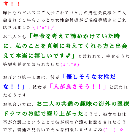
す！！
昨日もハピネスにご入会されて９ヶ月の男性会員様とご入
会されて１年ちょっとの女性会員様がご成婚手続きにご来
店されました
＼(^o^)／
「年令を考えて諦めかけていた時
お二人とも
に、私のことを真剣に考えてくれる方と出会
えて本当に嬉しいです
💕
」
と言われて、幸せそうな
笑顔を見せておられました
(#^.^#)
「優しそうな女性だ
お互いの第一印象は、彼が
な！！」
「人が良さそう！！」
、彼女が
と思われ
たそうです。
お二人の共通の趣味の海外の医療
お見合いでは、
ドラマのお話で盛り上がった
そうで、彼女のお仕
事が介護士ということで彼が親の介護の相談をされたそう
です。普通お見合いでそんな相談しませんよね
(^_-)-☆