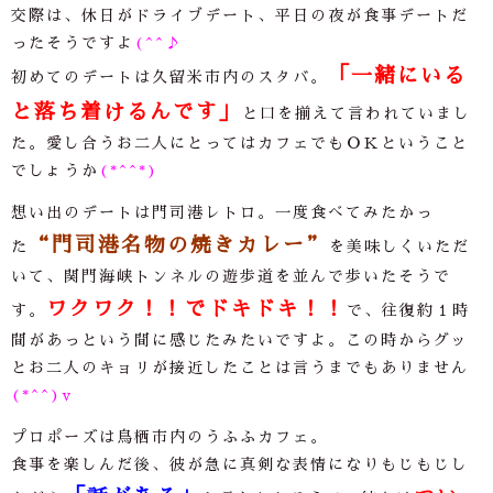
交際は、休日がドライブデート、平日の夜が食事デートだ
ったそうですよ
(^^♪
「一緒にいる
初めてのデートは久留米市内のスタバ。
と落ち着けるんです」
と口を揃えて言われていまし
た。愛し合うお二人にとってはカフェでもＯＫということ
でしょうか
(*^^*)
想い出のデートは門司港レトロ。一度食べてみたかっ
“
門司港名物の焼きカレー”
た
を美味しくいただ
いて、関門海峡トンネルの遊歩道を並んで歩いたそうで
ワクワク！！でドキドキ！！
す。
で、往復約１時
間があっという間に感じたみたいですよ。この時からグッ
とお二人のキョリが接近したことは言うまでもありません
(*^^)v
プロポーズは鳥栖市内のうふふカフェ。
食事を楽しんだ後、彼が急に真剣な表情になりもじもじし