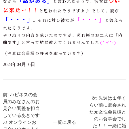
「話がある」
つい
ながら
と言われたそうで、彼女は
に来たー！！
と思われたそうです♪♪ そして、彼が
「・・・」
「・・・」
。それに対し彼女が
と答えら
れたそうです。
やり取りの内容を聴いたのですが、照れ屋のお二人は
「内
緒です」
と言って結局教えてくれませんでした
(^▽^;)
（写真は会員様の許可を取っています）
2023年04月16日
前: ハピネスの会
次: 先週は１年く
員のみなさんのお
らい前に退会され
見合い調整を担当
た元女性会員様と
しているあきです
のお食事会でし
♪♪ オンラインお
一覧に戻る
た！！ 一緒に婚