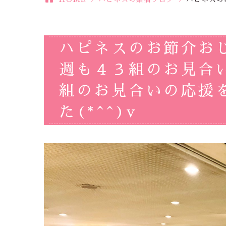
ハピネスのお節介お
週も４３組のお見合
組のお見合いの応援
た(*^^)v