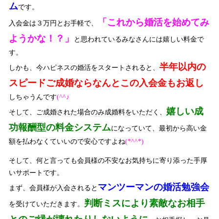
ム
です。
「これから婚活を始めてみ
入会金は３万円とお手軽で、
ようかな！？」
と思われているみなさんには嬉しい料金で
す。
半年以内の
しかも、今ハピネスの婚活をスタートされると、
スピードご成婚ならなんとこの入会金もお返し
しちゃうんです
(^^♪
嬉しい成
そして、ご成婚された場合のみ成婚料をいただく、
功報酬型の料金システム
になっていて、最初から高い金
額を払わなくていいので安心ですよね
(*^^*)
そして、何と言っても会員様の不安なお気持ちに寄り添った手厚
いサポートです。
マンツーマンの婚活勉強会
まず、会員様が入会されると
判断ミスにより素敵なお相手
を受けていただきます。