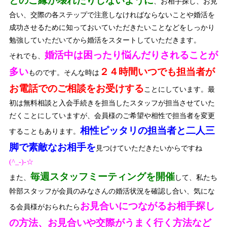
とのご縁が壊れたりしないように
、お相手探し、お見
合い、交際の各ステップで注意しなければならないことや婚活を
成功させるために知っておいていただきたいことなどをしっかり
勉強していただいてから婚活をスタートしていただきます。
婚活中は困ったり悩んだりされることが
それでも、
多い
２４時間いつでも担当者が
ものです。そんな時は
お電話でのご相談をお受けする
ことにしています。最
初は無料相談と入会手続きを担当したスタッフが担当させていた
だくことにしていますが、会員様のご希望や相性で担当者を変更
相性ピッタリの担当者と二人三
することもあります。
脚で素敵なお相手を
見つけていただきたいからですね
(^_-)-☆
毎週スタッフミーティングを開催
また、
して、私たち
幹部スタッフが会員のみなさんの婚活状況を確認し合い、気にな
お見合いにつながるお相手探し
る会員様がおられたら
の方法、お見合いや交際がうまく行く方法など