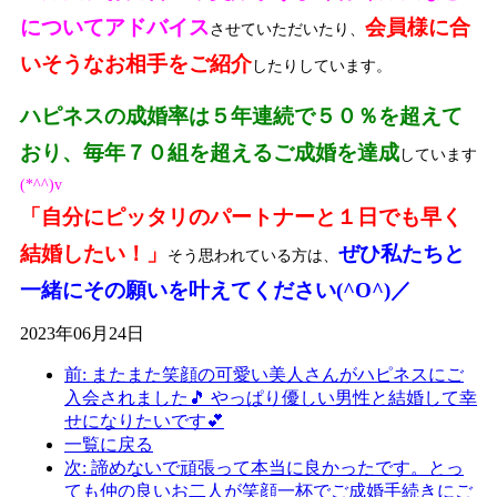
についてアドバイス
会員様に合
させていただいたり、
いそうなお相手をご紹介
したりしています。
ハピネスの成婚率は５年連続で５０％を超えて
おり、毎年７０組を超えるご成婚を達成
しています
(*^^)v
「自分にピッタリのパートナーと１日でも早く
結婚したい！」
ぜひ私たちと
そう思われている方は、
一緒にその願いを叶えてください(^O^)／
2023年06月24日
前: またまた笑顔の可愛い美人さんがハピネスにご
入会されました🎵 やっぱり優しい男性と結婚して幸
せになりたいです💕
一覧に戻る
次: 諦めないで頑張って本当に良かったです。とっ
ても仲の良いお二人が笑顔一杯でご成婚手続きにご