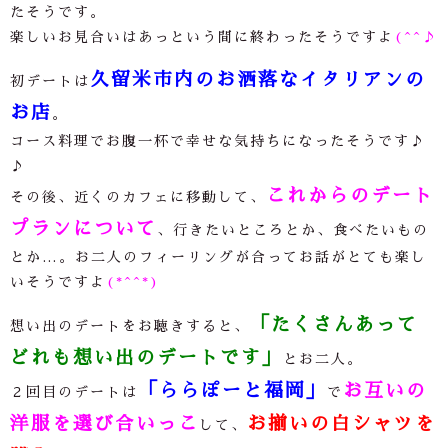
たそうです。
楽しいお見合いはあっという間に終わったそうですよ
(^^♪
久留米市内のお洒落なイタリアンの
初デートは
お店
。
コース料理でお腹一杯で幸せな気持ちになったそうです
♪
♪
これからのデート
その後、近くのカフェに移動して、
プランについて
、行きたいところとか、食べたいもの
とか
…
。お二人のフィーリングが合ってお話がとても楽し
いそうですよ
(*^^*)
「たくさんあって
想い出のデートをお聴きすると、
どれも想い出のデートです」
とお二人。
「ららぽーと福岡」
お互いの
２回目のデートは
で
洋服を選び合いっこ
お揃いの白シャツを
して、