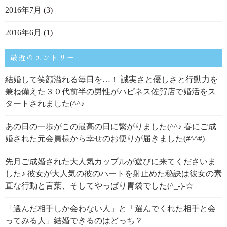
2016年7月
(3)
2016年6月
(1)
最近のエントリー
結婚して笑顔溢れる毎日を…！ 誠実さと優しさと行動力を
兼ね備えた３０代前半の男性がハピネス佐賀店で婚活をス
タートされました(^^♪
あの日の一歩がこの最高の日に繋がりました(^^♪ 春にご成
婚された元会員様から幸せのお便りが届きました(#^^#)
先月ご成婚された大人気カップルが遊びに来てくださいま
した♪ 彼女が大人気の彼のハートを射止めた秘訣は彼女の素
直な行動と言葉、そしてやっぱり胃袋でした(^_-)-☆
「選んだ相手しか会わない人」と「選んでくれた相手と会
ってみる人」結婚できるのはどっち？