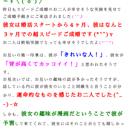
～す＼(^o^)／
昨日もスピードご成婚のお二人が幸せそうな笑顔を見せて
ご成婚手続きにご来店されました
(^^♪
彼女は婚活スタートから４ヶ月、彼はなんと
３ヶ月での超スピードご成婚です(*^^)v
お二人は終始笑顔でとっても幸せそうでしたよ
(*^^*)
「きれいな人！」
お互いの第一印象は、彼が
、彼女が
「背が高くてカッコイイ！」
と思われたそうで
す。
お見合いでは、お互いの趣味の話が多かったそうですが、
話している内に彼が彼女のいとこと同級生と言うことが分
運命的なものを感じたお二人でした(^_
かり、
-)-☆
彼女の趣味が漫画だということで彼が
しかも、
予習
して来てくれて、彼女にはそのことがとても嬉しかっ