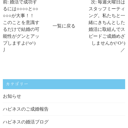
前: 婚活で成功す
次: 毎週火曜日は
るには○○○○と○○
スタッフミーティ
○○○が大事！！
ング。私たちと一
このことを意識す
緒にきちんとした
一覧に戻る
るだけで結婚の可
婚活に取組んでス
能性がグンとアッ
ピードご成婚めざ
プしますよ(^o^)
しませんか(^O^)
丿
／
カテゴリー
お知らせ
ハピネスのご成婚報告
ハピネスの婚活ブログ