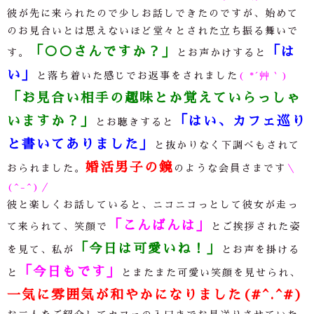
彼が先に来られたので少しお話しできたのですが、始めて
のお見合いとは思えないほど堂々とされた立ち振る舞いで
「○○さんですか？」
「は
す。
とお声かけすると
い」
と落ち着いた感じでお返事をされました
( *´艸｀)
「お見合い相手の趣味とか覚えていらっしゃ
いますか？」
「はい、カフェ巡り
とお聴きすると
と書いてありました」
と抜かりなく下調べもされて
婚活男子の鏡
おられました。
のような会員さまです
＼
(^-^)／
彼と楽しくお話していると、ニコニコっとして彼女が走っ
「こんばんは」
て来られて、笑顔で
とご挨拶された姿
「今日は可愛いね！」
を見て、私が
とお声を掛ける
「今日もです」
と
とまたまた可愛い笑顔を見せられ、
一気に雰囲気が和やかになりました(#^.^#)