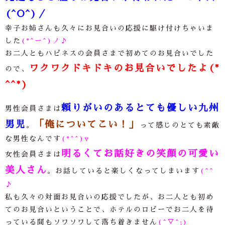
(^O^)／
幸子お姉さんも久々にお見合いの応援に駆け付けちゃいま
した
(*^ー^)ノ♪
お二人ともハピネスの会員さまで初めてのお見合いでした
ワクワクドキドキのお見合いでしたよ(*
ので、
^^*)
頼りがいのあるとても優しい九州
男性会員さまは
男児
「俺についてこい！」
。
って感じのとても素敵
な男性なんです
(*^^)v
明るくてお話好きの笑顔の可愛い
女性会員さまは
美人さん
。お話していると楽しくなってしまいます
(^^
♪
私も久々の対面お見合いの応援でしたが、お二人とも初め
てのお見合いということで、ホテルのロビーでお二人を待
っている間もソワソワして落ち着きません
(^▽^;)