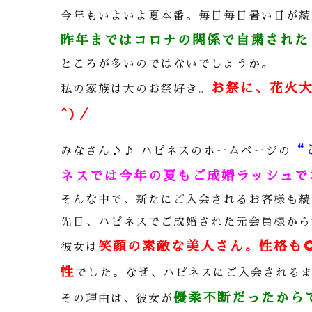
今年もいよいよ夏本番。毎日毎日暑い日が続
昨年まではコロナの関係で自粛された
ところが多いのではないでしょうか。
お祭に、花火大
私の家族は大のお祭好き。
^)／
“
みなさん
♪♪ ハピネスの
ホームページの
ネスでは今年の夏もご成婚ラッシュでお
そんな中で、新たにご入会されるお客様も続
先日、ハピネスでご成婚された元会員様から
笑顔の素敵な美人さん。性格も
彼女は
性
でした。なぜ、ハピネスにご入会される
優柔不断だったからです
その理由は、彼女が