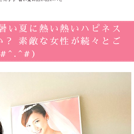
 暑い夏に熱い熱いハピネス
か？ 素敵な女性が続々とご
^.^#)