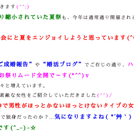
きます
(^^;)
り縮小されていた夏祭
も、今年は通常通り開催され
会にと夏をエンジョイしようと思っています(^
ご成婚報告”
“
婚活ブログ”
ハ
や
でご存じの通り、
祭りムード全開で～す(*^^)v
々と増えています。
素敵な女性をご紹介していただきました
(^^)/
◎で男性がほっとかないほっとけないタイプの
気になりますよね( *´艸｀)
まで独身だったのか？
…
(^_-)-☆