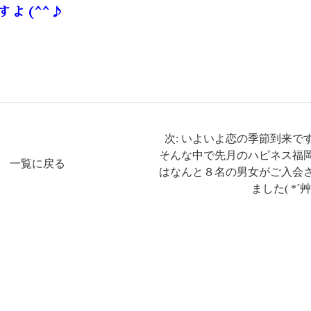
よ(^^♪
次: いよいよ恋の季節到来です
そんな中で先月のハピネス福
一覧に戻る
はなんと８名の男女がご入会
ました( *´艸