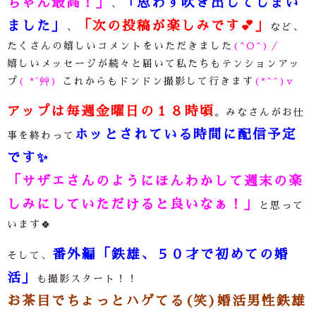
ちゃん最高！」
「思わず吹き出してしまい
、
ました」
「次の投稿が楽しみです
💕
」
、
など、
たくさんの嬉しいコメントをいただきました
(^O^)／
嬉しいメッセージが続々と届いて私たちもテンションアッ
プ
( *´艸)
これからもドンドン撮影して行きます
(*^^)v
アップは毎週金曜日の１８時頃
。みなさんがお仕
ホッとされている時間に配信予定
事を終わって
です
✨
「サザエさんのようにほんわかして週末の楽
しみにしていただけると良いなぁ！」
と思って
います🍀
番外編「鉄雄、５０才で初めての婚
そして、
活」
も撮影スタート！！
お茶目でちょっとハゲてる(笑)婚活男性鉄雄