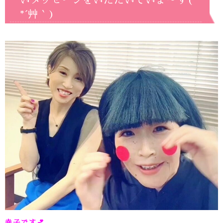
いメッセージをいただいていま～す(
*´艸｀)
幸子です
💕