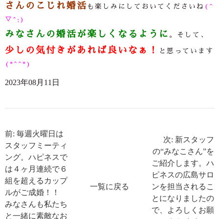
さんのこじれ婚活
も楽しみにしておいてくださいね
(^
▽^;)
みなさんの婚活が楽しくなるように
。そして、
少しの気付きがあれば良いなぁ！
と思っています
(*^^*)
2023年08月11日
前: 毎週火曜日は
次: 新スタッフ
スタッフミーティ
の“みなこさん”を
ング。ハピネスで
ご紹介します。ハ
は４ヶ月連続で６
ピネスの広島サロ
組を超えるカップ
一覧に戻る
ンを担当されるこ
ルがご成婚！！
とになりましたの
みなさんも私たち
で、よろしくお願
と一緒に素敵なお