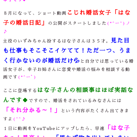
こじれ婚活女子「はな
８月になって、ショート動画
子の婚活日記」
の公開がスタートしました
(*^ー^)ノ
♪
見た目
主役のいずみちゃん扮するはな子さんは３５才。
も仕事もそこそこイケてて！
ただ一つ、うま
く行かないのが婚活だけ
💦
と自分では思っている婚
活女子が、幸子お姉さんに恋愛や婚活の悩みを相談する動
画です
(*^ーﾟ)
はな子さんの相談事はほぼ実話な
ここに登場する
んです
🍀
ですので、婚活をされているみなさんには
「それ分かる～！」
という内容がたくさん出てきま
すよ
(^^♪
「はな子
１日に動画を
YouTube
にアップしたら、早速