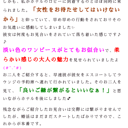
しかも、私がホテルのロビーに到着するのとほぼ同時に来
「女性をお待たせしてはいけない
られました。
から」
と仰っていて、早め早めの行動をされておりその
お気遣いに感動してしまいました✨
彼女は何度もお見合いをされていて落ち着いた感じです
♪
♪
淡い色のワンピースがとてもお似合い
柔
で、
らかい感じの大人の魅力
を見せられていましたよ
(#^.^#)
お二人をご紹介すると、早速彼が彼女をエスコートしてラ
ウンジの予約席へ連れて行かれていました。そのお二人を
「良いご縁が繋がるといいなぁ！」
見て、
と思
いながらホテルを後にしました💕
残念ながらご紹介したお見合いは交際には繋がりませんで
したが、婚活はまだまだスタートしたばかりですので、こ
れからが本番です。