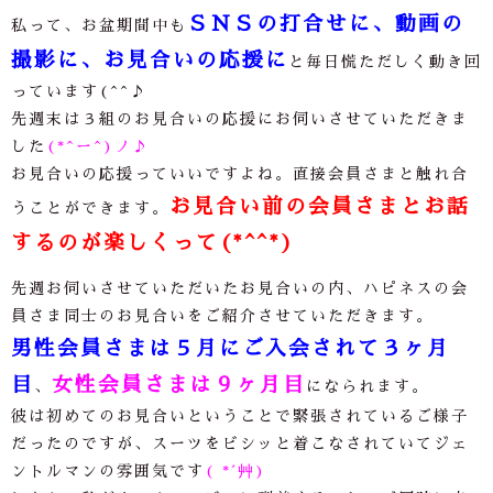
ＳＮＳの打合せに、動画の
私って、お盆期間中も
撮影に、お見合いの応援に
と毎日慌ただしく動き回
っています(^^♪
先週末は３組のお見合いの応援にお伺いさせていただきま
した
(*^ー^)ノ♪
お見合いの応援っていいですよね。直接会員さまと触れ合
お見合い前の会員さまとお話
うことができます。
するのが楽しくって(*^^*)
先週お伺いさせていただいたお見合いの内、ハピネスの会
員さま同士のお見合いをご紹介させていただきます。
男性会員さまは５月にご入会されて３ヶ月
目
女性会員さまは９ヶ月目
、
になられます。
彼は初めてのお見合いということで緊張されているご様子
だったのですが、スーツをビシッと着こなされていてジェ
ントルマンの雰囲気です
( *´艸
)