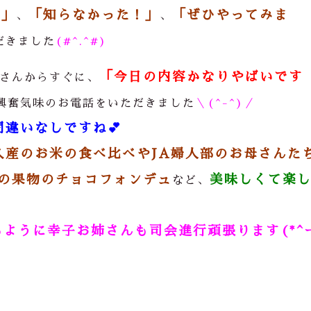
！」
「知らなかった！」
「ぜひやってみま
、
、
だきました
(#^.^#)
「今日の内容かなりやばいです
さんからすぐに、
興奮気味のお電話をいただきました
＼(^-^)／
間違いなしですね
💕
久産のお米の食べ比べやJA婦人部のお母さんた
の果物のチョコフォンデュ
美味しくて楽
など、
ように幸子お姉さんも司会進行頑張ります(*^