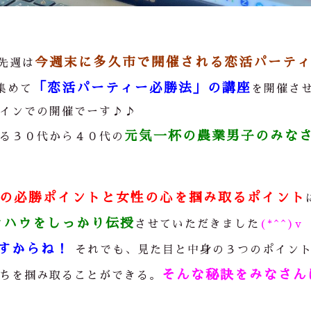
今週末に多久市で開催される恋活パーテ
先週は
「恋活パーティー必勝法」の講座
集めて
を開催さ
インでの開催でーす♪♪
元気一杯の農業男子のみな
る３０代から４０代の
の必勝ポイントと女性の心を掴み取るポイント
ウハウをしっかり伝授
させていただきました
(*^^)v
すからね！
それでも、見た目と中身の３つのポイン
そんな秘訣をみなさん
ちを掴み取ることができる。