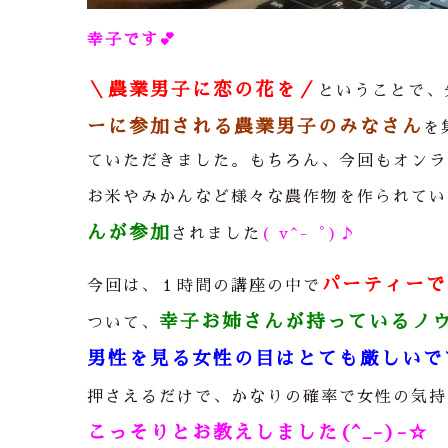
幸子です
💕
＼農業男子に恋の花を／
ということで、
ーに参加される農業男子のみなさん
を
ていただきました。もちろん、今回もオンラ
お米やみかんなど様々な農作物を作られてい
んが参加
されました
( v^-゜)♪
パーティーで
今回は、１時間の講座の中で
幸子お姉さんが持っているノ
ついて、
男性を見る女性の目はとても厳しいで
押さえるだけで、かなりの確率で女性の気持
こっそりとお教えしました(^_-)-☆