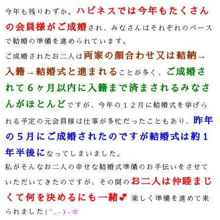
ハピネスでは今年もたくさん
今年も残りわずか。
の会員様がご成婚
され、みなさんはそれぞれのペース
で結婚の準備を進められています。
両家の顔合わせ又は結納→
ご成婚されたお二人は
入籍→結婚式と進まれる
ご成婚さ
ことが多く、
れて６ヶ月以内に入籍まで済まされるみなさ
んがほとんど
ですが、今年の１２月に結婚式を挙げら
昨年
れる予定の元会員様は仕事が多忙だったこともあり、
の５月にご成婚されたのですが結婚式は約１
年半後に
なってしまいました。
私がそんなお二人の幸せな結婚式準備のお手伝いをさせて
お二人は仲睦まじ
いただいてきたのですが、その間の
くて何を決めるにも一緒
💕
楽しく準備を進めて来
られました
(^_-)-☆