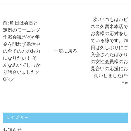
次: いつもはハピ
前: 昨日は会長と
ネス久留米本店で
定例のモーニング
お客様の応対をし
作戦会議(*^^)v 年
ている静です。昨
令を問わず婚活中
日は久しぶりにご
の全ての方のお力
一覧に戻る
入会されたばかり
になりたい！ そ
の女性会員様のお
んな思いでしっか
見合いの応援にお
り話合いました(^
伺いしました(*^
O^)／
^)v
カテゴリー
お知らせ