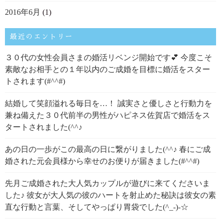
2016年6月
(1)
最近のエントリー
３０代の女性会員さまの婚活リベンジ開始です💕 今度こそ
素敵なお相手との１年以内のご成婚を目標に婚活をスター
トされます(#^^#)
結婚して笑顔溢れる毎日を…！ 誠実さと優しさと行動力を
兼ね備えた３０代前半の男性がハピネス佐賀店で婚活をス
タートされました(^^♪
あの日の一歩がこの最高の日に繋がりました(^^♪ 春にご成
婚された元会員様から幸せのお便りが届きました(#^^#)
先月ご成婚された大人気カップルが遊びに来てくださいま
した♪ 彼女が大人気の彼のハートを射止めた秘訣は彼女の素
直な行動と言葉、そしてやっぱり胃袋でした(^_-)-☆