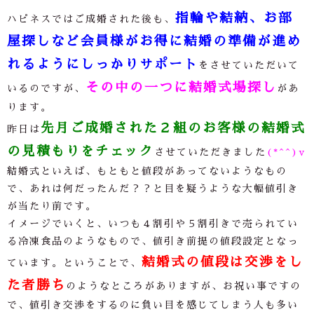
指輪や結納、お部
ハピネスではご成婚された後も、
屋探しなど会員様がお得に結婚の準備が進め
れるようにしっかりサポート
をさせていただいて
その中の一つに結婚式場探し
いるのですが、
があ
ります。
先月ご成婚された２組のお客様の結婚式
昨日は
の見積もりをチェック
させていただきました
(*^^)v
結婚式といえば、もともと値段があってないようなもの
で、あれは何だったんだ？？と目を疑うような大幅値引き
が当たり前です。
イメージでいくと、いつも４割引や５割引きで売られてい
る冷凍食品のようなもので、値引き前提の値段設定となっ
結婚式の値段は交渉をし
ています。ということで、
た者勝ち
のようなところがありますが、お祝い事ですの
で、値引き交渉をするのに負い目を感じてしまう人も多い