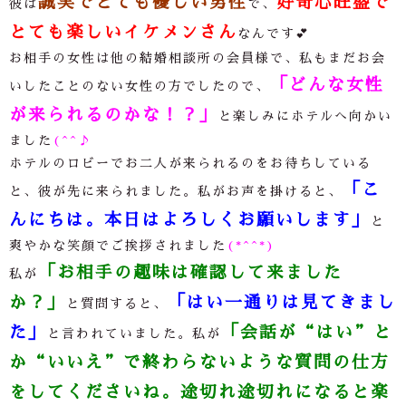
誠実でとても優しい男性
好奇心旺盛で
彼は
で、
とても楽しいイケメンさん
なんです💕
お相手の女性は他の結婚相談所の会員様で、私もまだお会
「どんな女性
いしたことのない女性の方でしたので、
が来られるのかな！？」
と楽しみにホテルへ向かい
ました
(^^♪
ホテルのロビーでお二人が来られるのをお待ちしている
「こ
と、彼が先に来られました。私がお声を掛けると、
んにちは。本日はよろしくお願いします」
と
爽やかな笑顔でご挨拶されました
(*^^*)
「お相手の趣味は確認して来ました
私が
か？」
「はい一通りは見てきまし
と質問すると、
た」
「会話が“はい”と
と言われていました。私が
か“いいえ”で終わらないような質問の仕方
をしてくださいね。途切れ途切れになると楽