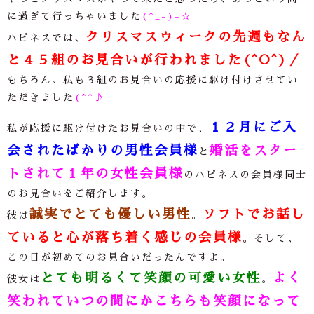
に過ぎて行っちゃいました
(^_-)-☆
クリスマスウィークの先週もなん
ハピネスでは、
と４５組のお見合いが行われました(^O^)／
もちろん、私も３組のお見合いの応援に駆け付けさせてい
ただきました
(^^♪
１２月にご入
私が応援に駆け付けたお見合いの中で、
会されたばかりの男性会員様
婚活をスター
と
トされて１年の女性会員様
のハピネスの会員様同士
のお見合いをご紹介します。
誠実でとても優しい男性
ソフトでお話し
彼は
。
ていると心が落ち着く感じの会員様
。そして、
この日が初めてのお見合いだったんですよ。
とても明るくて笑顔の可愛い女性
よく
彼女は
。
笑われていつの間にかこちらも笑顔になって