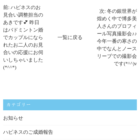
前: ハピネスのお
次: 冬の銀世界が
見合い調整担当の
煌めく中で博多美
あきです💕 昨日
人さんのプロフィ
はバドミントン婚
ール写真撮影会♪♪
でカップルになら
一覧に戻る
今年一番の寒さの
れたお二人のお見
中でなんとノース
合いの応援にお伺
リーブでの撮影会
いしちゃいました
です(*^^)v
(*^^*)
カテゴリー
お知らせ
ハピネスのご成婚報告