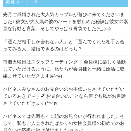
最近のエントリー
先月ご成婚された大人気カップルが遊びに来てくださいま
した♪ 彼女が大人気の彼のハートを射止めた秘訣は彼女の素
直な行動と言葉、そしてやっぱり胃袋でした(^_-)-☆
「選んだ相手しか会わない人」と「選んでくれた相手と会
ってみる人」結婚できるのはどっち？
毎週火曜日はスタッフミーティング！ 会員様に楽しく活動
していただけるように、私たちが会員様と一緒に婚活に取
組ませていただきます(#^^#)
ハピネスみなさんのお見合いのお手伝いをさせていただい
ているあきで～す💕 お見合いのことなら何でも私がお世話
させていただきます(*^^)v
ハピネスでは先週も４１組のお見合いが行われました。そ
して、私もご入会されたばかりの女性会員様の初めてのお
見合いの応援に駆け付けました(^O^)／