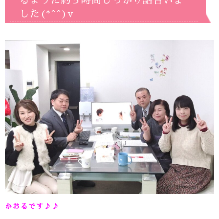
るように約３時間しっかり話合いま
した(*^^)v
かおるです♪♪