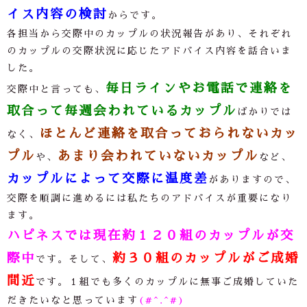
イス内容の検討
からです。
各担当から交際中のカップルの状況報告があり、それぞれ
のカップルの交際状況に応じたアドバイス内容を話合いま
した。
毎日ラインやお電話で連絡を
交際中と言っても、
取合って毎週会われているカップル
ばかりでは
ほとんど連絡を取合っておられないカッ
なく、
プル
あまり会われていないカップル
や、
など、
カップルによって交際に温度差
がありますので、
交際を順調に進めるには私たちのアドバイスが重要になり
ます。
ハピネスでは現在約１２０組のカップルが交
際中
約３０組のカップルがご成婚
です。そして、
間近
です。１組でも多くのカップルに無事ご成婚していた
だきたいなと思っています
(#^.^#)