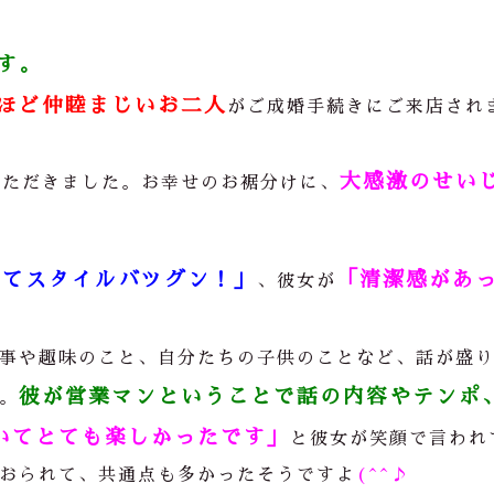
す。
ほど仲睦まじいお二人
がご成婚手続きにご来店され
大感激のせい
いただきました。お幸せのお裾分けに、
くてスタイルバツグン！」
「清潔感があ
、彼女が
事や趣味のこと、自分たちの子供のことなど、話が盛
彼が営業マンということで話の内容やテンポ
。
いてとても楽しかったです」
と彼女が笑顔で言われ
おられて、共通点も多かったそうですよ
(^^♪