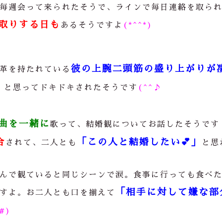
毎週会って来られたそうで、ラインで毎日連絡を取ら
取りする日も
あるそうですよ
(*^^*)
彼の上腕二頭筋の盛り上がりが
革を持たれている
」
と思ってドキドキされたそうです
(^^♪
曲を一緒に
歌って、結婚観についてお話したそうです
合
「この人と結婚したい
💕
」
されて、二人とも
と思
んで観ていると同じシーンで涙。食事に行っても食べ
「相手に対して嫌な部
すよ。お二人とも口を揃えて
^#)