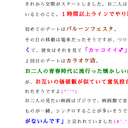
それから交際がスタートしました。お二人は
１時間以上ラインでやり
いるとのこと。
バルーンフェスタ
初めてのデートは
。
その日の移動は電車だったそうですが、つり
く
「カッコイイ
💕
て、彼女はそれを見て
カラオケ店
２回目のデートは
。
お二人の青春時代に流行った懐かしい
お互いの価値観が似ていて意気投
が、
れたそうですよ
(*^^*)
お二人の見たい映画はゴジラで、映画館で並
ものが一緒。シンクロすることが多いそうで
がないんです」
と言われていました
(#^.