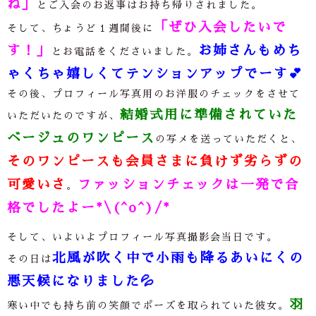
ね」
とご入会のお返事はお持ち帰りされました。
「ぜひ入会したいで
そして、ちょうど１週間後に
す！」
お姉さんもめち
とお電話をくださいました。
ゃくちゃ嬉しくてテンションアップでーす
💕
その後、プロフィール写真用のお洋服のチェックをさせて
結婚式用に準備されていた
いただいたのですが、
ベージュのワンピース
の写メを送っていただくと、
そのワンピースも会員さまに負けず劣らずの
可愛いさ
ファッションチェックは一発で合
。
格でしたよー*\(^o^)/*
そして、いよいよプロフィール写真撮影会当日です。
北風が吹く中で小雨も降るあいにくの
その日は
悪天候になりました
💦
羽
寒い中でも持ち前の笑顔でポーズを取られていた彼女。