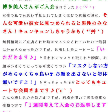
博多美人さんがご入会
されました
♪( ´▽｀)
そ
女性の私でも思わず見とれてしまうほどの素敵な彼女。
んな可愛い彼女に見つめられると
男性のみな
さん！キュンキュンしちゃうかも( *´艸｀)
無料相談にご来店された時はマスクをされていたので最初
「い
は分からなかったのですが、お出ししたコーヒーに
ただきます♪」
と言われてマスクを取られた瞬間、お
「マスクしない方
顔が小さくてとっても可愛くてつい
がめちゃくちゃ良い❣️ お顔を出さないと勿体
無いですよ！」
とってもキュ
と言っちゃったほど
ートな会員さまです♪(´ε｀ )
こんな癒し系の会員さまですが、石橋を叩いて渡る慎重な
「１週間考えて入会のお返事します
性格の方で