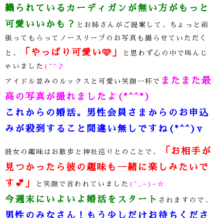
織られているカーディガンが無い方がもっと
可愛いいかも？
とお姉さんがご提案して、ちょっと頑
張ってもらってノースリーブのお写真も撮らせていただく
「やっぱり可愛い
🩷
」
と、
と思わず心の中で叫んじ
ゃいました
(^^♪
またまた最
アイドル並みのルックスと可愛い笑顔一杯で
高の写真が撮れましたよ(*^^*)
これからの婚活。男性会員さまからのお申込
みが殺到すること間違い無しですね(*^^)v
「お相手が
彼女の趣味はお散歩と神社巡りとのことで、
見つかったら彼の趣味も一緒に楽しみたいで
す
💕
」
と笑顔で言われていました
(^_−)−☆
今週末にいよいよ婚活をスタート
されますので、
男性のみなさん！もう少しだけお待ちくださ