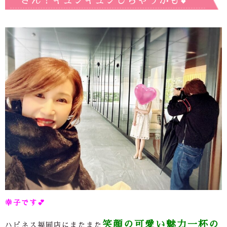
さん！キュンキュンしちゃうかも💕
幸子です
💕
笑顔の可愛い魅力一杯の
ハピネス福岡店にまたまた