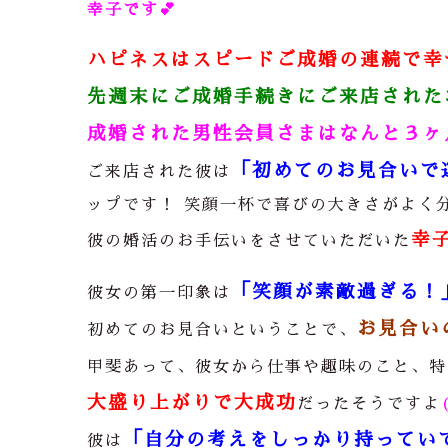
幸子です
💕
ハピネスはスピードご成婚の連続で幸せ
先週末にご成婚手続きにご来店された
成婚された男性会員さまはなんと３ヶ月
「初めてのお見合いで
ご来店された彼は
ップです！ 笑顔一杯で喜びの大きさがよく
幸子
彼の婚活のお手伝いをさせていただいた
「笑顔が素敵過ぎる！
彼女の第一印象は
お見合い
初めてのお見合いということで、
甲斐あって、彼女から仕事や趣味のこと、特
大盛り上がり
で大成功
だったそうですよ
「自分の考えをしっかり持ってい
彼は