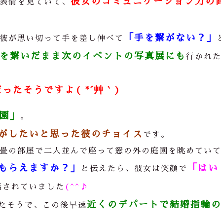
彼女のコミュニケーション力の
表情を見ていて、
「手を繋がない？」
彼が思い切って手を差し伸べて
を繋いだまま次のイベントの写真展にも
行かれ
たそうですよ( *´艸｀)
園」
。
がしたいと思った彼のチョイス
です。
畳の部屋で二人並んで座って窓の外の庭園を眺めてい
もらえますか？」
「はい
と伝えたら、彼女は笑顔で
話されていました
(^^♪
近くのデパートで結婚指輪
たそうで、この後早速