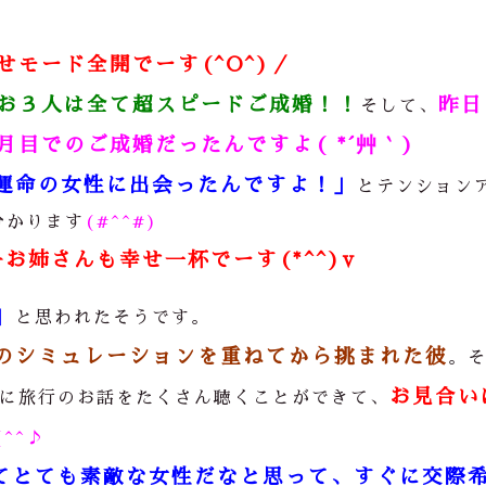
モード全開でーす(^O^)／
お３人は全て超スピードご成婚！！
昨日
そして、
目でのご成婚だったんですよ( *´艸｀)
運命の女性に出会ったんですよ！」
とテンション
分かります
(#^^#)
お姉さんも幸せ一杯でーす(*^^)v
」
と思われたそうです。
のシミュレーションを重ねてから挑まれた彼
。
お見合い
に旅行のお話をたくさん聴くことができて、
(^^♪
てとても素敵な女性だなと思って、すぐに交際