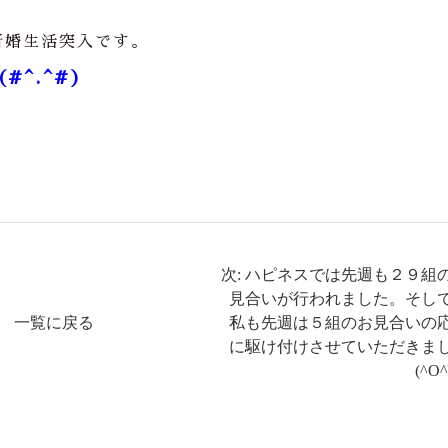
新婚生活突入です。
^.^#)
次: ハピネスでは先週も２９組
見合いが行われました。そし
一覧に戻る
私も先週は５組のお見合いの
に駆け付けさせていただきま
(^O