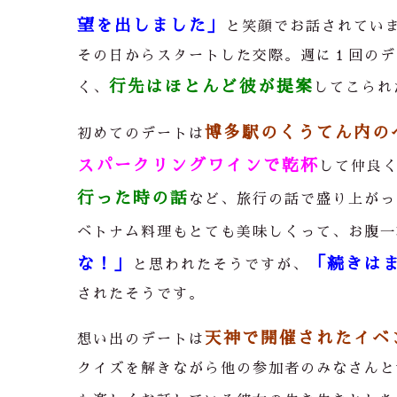
望を出しました」
と笑顔でお話されてい
その日からスタートした交際。週に１回のデ
行先はほとんど彼が提案
く、
してこられ
博多駅のくうてん内の
初めてのデートは
スパークリングワインで乾杯
して仲良
行った時の話
など、旅行の話で盛り上がっ
ベトナム料理もとても美味しくって、お腹一
な！」
「続きは
と思われたそうですが、
されたそうです。
天神で開催されたイベ
想い出のデートは
クイズを解きながら他の参加者のみなさんと