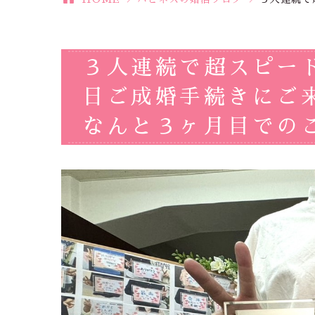
３人連続で超スピー
日ご成婚手続きにご
なんと３ヶ月目でのご