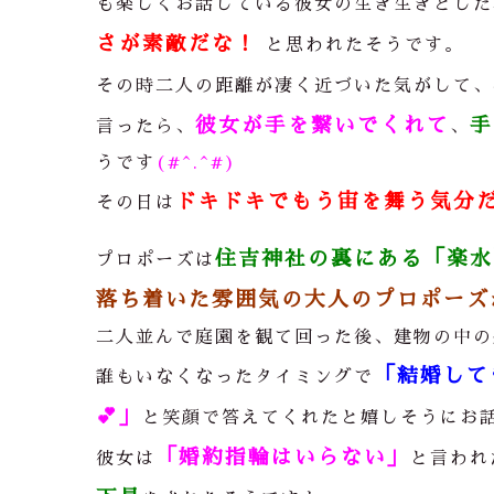
も楽しくお話している彼女の生き生きとした
さが素敵だな！
と思われたそうです。
その時二人の距離が凄く近づいた気がして、
彼女が手を繋いでくれて
手
言ったら、
、
うです
(#^.^#)
ドキドキでもう宙を舞う気分だっ
その日は
住吉神社の裏にある「楽水
プロポーズは
落ち着いた雰囲気の大人のプロポーズ
二人並んで庭園を観て回った後、建物の中の
「結婚して
誰もいなくなったタイミングで
💕
」
と笑顔で答えてくれたと嬉しそうにお
「婚約指輪はいらない」
彼女は
と言われ