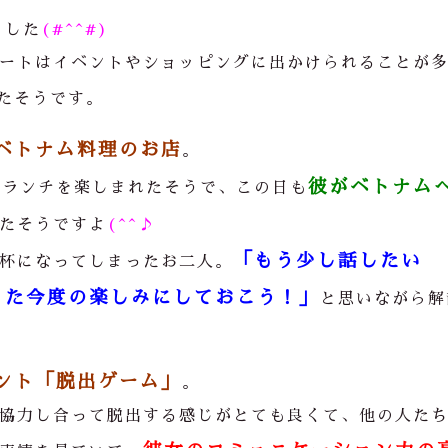
ました
(#^^#)
ートはイベントやショッピングに出かけられることが
たそうです。
ベトナム料理のお店
。
彼がベトナム
くランチを楽しまれたそうで、この日も
たそうですよ
(^^♪
「もう少し話したい
杯になってしまったお二人。
また今度の楽しみにしておこう！」
と思いながら解
ント「脱出ゲーム」
。
協力し合って脱出する感じがとても良くて、他の人た