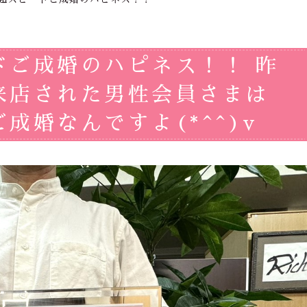
ドご成婚のハピネス！！ 昨
来店された男性会員さまは
成婚なんですよ(*^^)v