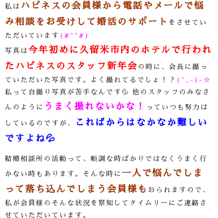
ハピネスの会員様から電話やメールで悩
私は
み相談をお受けして婚活のサポート
をさせてい
ただいています
(#^^#)
今年初めに久留米市内のホテルで行われ
写真は
たハピネスのスタッフ新年会
の時に、会長に撮っ
ていただいた写真です。よく撮れてるでしょ！？
(^_-)-☆
私って自撮り写真が苦手なんです💦 他のスタッフのみなさ
うまく撮れないかな！
んのように
っていつも努力は
こればからはなかなか難しい
しているのですが、
ですよね💦
結婚相談所の活動って、順調な時ばかりではなくうまく行
一人で悩んでしま
かない時もあります。そんな時に
って落ち込んでしまう会員様も
おられますので、
私が会員様のそんな状況を察知してタイムリーにご連絡さ
せていただいています。