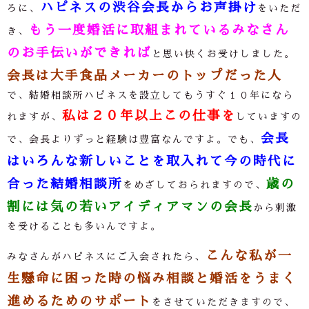
ハピネスの渋谷会長からお声掛け
ろに、
をいただ
もう一度婚活に取組まれているみなさん
き、
のお手伝いができれば
と思い快くお受けしました。
会長は大手食品メーカーのトップだった人
で、結婚相談所ハピネスを設立してもうすぐ１０年になら
私は２０年以上この仕事を
れますが、
していますの
会長
で、会長よりずっと経験は豊富なんですよ。でも、
はいろんな新しいことを取入れて今の時代に
合った結婚相談所
歳の
をめざしておられますので、
割には気の若いアイディアマンの会長
から刺激
を受けることも多いんですよ。
こんな私が一
みなさんがハピネスにご入会されたら、
生懸命に困った時の悩み相談と婚活をうまく
進めるためのサポート
をさせていただきますので、