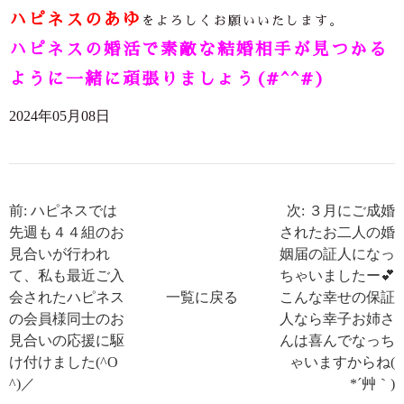
ハピネスのあゆ
をよろしくお願いいたします。
ハピネスの婚活で素敵な結婚相手が見つかる
ように一緒に頑張りましょう(#^^#)
2024年05月08日
前: ハピネスでは
次: ３月にご成婚
先週も４４組のお
されたお二人の婚
見合いが行われ
姻届の証人になっ
て、私も最近ご入
ちゃいましたー💕
会されたハピネス
一覧に戻る
こんな幸せの保証
の会員様同士のお
人なら幸子お姉さ
見合いの応援に駆
んは喜んでなっち
け付けました(^O
ゃいますからね(
^)／
*´艸｀)