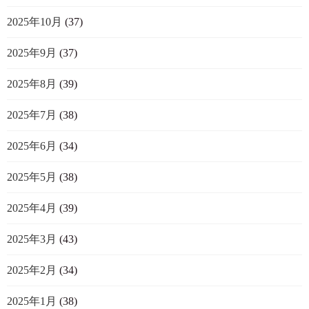
2025年10月
(37)
2025年9月
(37)
2025年8月
(39)
2025年7月
(38)
2025年6月
(34)
2025年5月
(38)
2025年4月
(39)
2025年3月
(43)
2025年2月
(34)
2025年1月
(38)