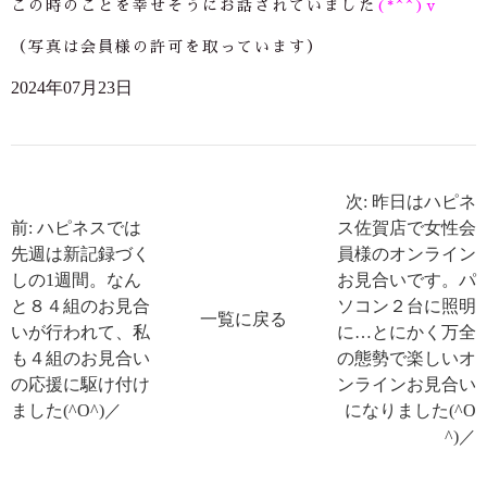
この時のことを幸せそうにお話されていました
(*^^)v
（写真は会員様の許可を取っています）
2024年07月23日
次: 昨日はハピネ
前: ハピネスでは
ス佐賀店で女性会
先週は新記録づく
員様のオンライン
しの1週間。なん
お見合いです。パ
と８４組のお見合
ソコン２台に照明
一覧に戻る
いが行われて、私
に…とにかく万全
も４組のお見合い
の態勢で楽しいオ
の応援に駆け付け
ンラインお見合い
ました(^O^)／
になりました(^O
^)／