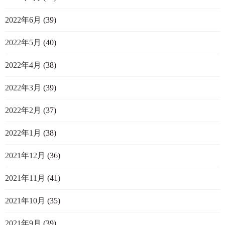
2022年6月
(39)
2022年5月
(40)
2022年4月
(38)
2022年3月
(39)
2022年2月
(37)
2022年1月
(38)
2021年12月
(36)
2021年11月
(41)
2021年10月
(35)
2021年9月
(39)