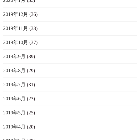
2020年1月
(35)
2019年12月
(36)
2019年11月
(33)
2019年10月
(37)
2019年9月
(39)
2019年8月
(29)
2019年7月
(31)
2019年6月
(23)
2019年5月
(25)
2019年4月
(20)