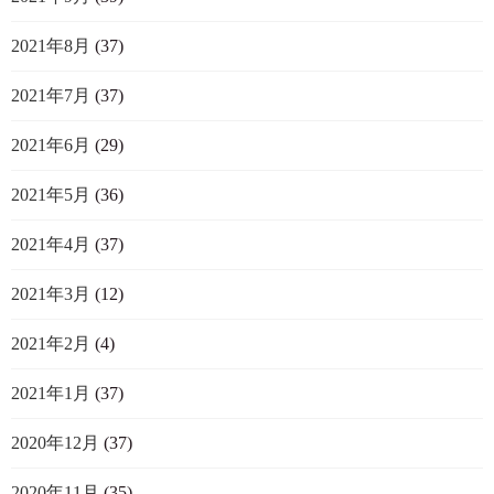
2021年8月
(37)
2021年7月
(37)
2021年6月
(29)
2021年5月
(36)
2021年4月
(37)
2021年3月
(12)
2021年2月
(4)
2021年1月
(37)
2020年12月
(37)
2020年11月
(35)