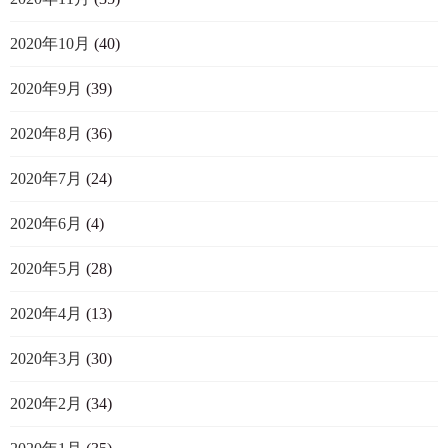
2020年10月
(40)
2020年9月
(39)
2020年8月
(36)
2020年7月
(24)
2020年6月
(4)
2020年5月
(28)
2020年4月
(13)
2020年3月
(30)
2020年2月
(34)