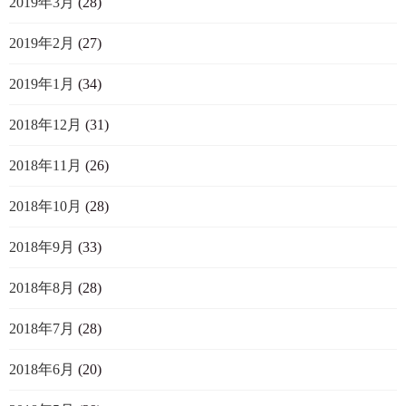
2019年3月
(28)
2019年2月
(27)
2019年1月
(34)
2018年12月
(31)
2018年11月
(26)
2018年10月
(28)
2018年9月
(33)
2018年8月
(28)
2018年7月
(28)
2018年6月
(20)