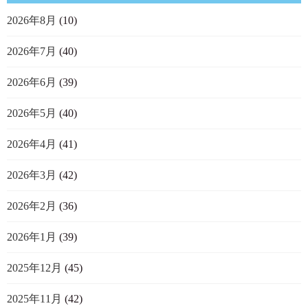
2026年8月
(10)
2026年7月
(40)
2026年6月
(39)
2026年5月
(40)
2026年4月
(41)
2026年3月
(42)
2026年2月
(36)
2026年1月
(39)
2025年12月
(45)
2025年11月
(42)