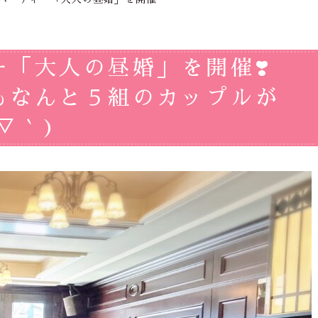
「大人の昼婚」を開催❣️
もなんと５組のカップルが
▽｀)