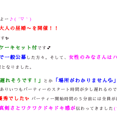
よー
♪( ´▽｀)
大人の昼婚〜を開催！！
ーす
✨
ケーキセット付
です
💕
Sで一般公募
女性のみなさんは
した方々。そして、
催となりました。
遅れそうです！」
「場所がわかりません
💦
とか
ありいつもパーティーのスタート時間が少し遅れるの
優秀でした
✨
パーティー開始時間の５分前には全員が
真剣さとワクワクドキドキ感が
伝わってきました
(