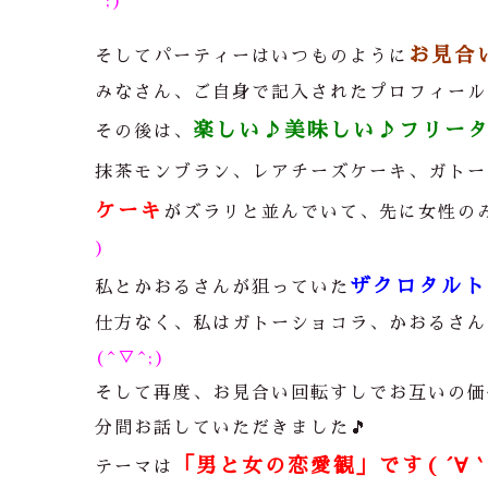
^;)
お見合
そしてパーティーはいつものように
みなさん、ご自身で記入されたプロフィール
楽しい♪美味しい♪フリータ
その後は、
抹茶モンブラン、レアチーズケーキ、ガトー
ケーキ
がズラリと並んでいて、先に女性の
)
ザクロタルト
私とかおるさんが狙っていた
仕方なく、私はガトーショコラ、かおるさん
(^▽^;)
そして再度、お見合い回転すしでお互いの価
分間お話していただきました
🎵
「男と女の恋愛観」です( ´∀｀
テーマは