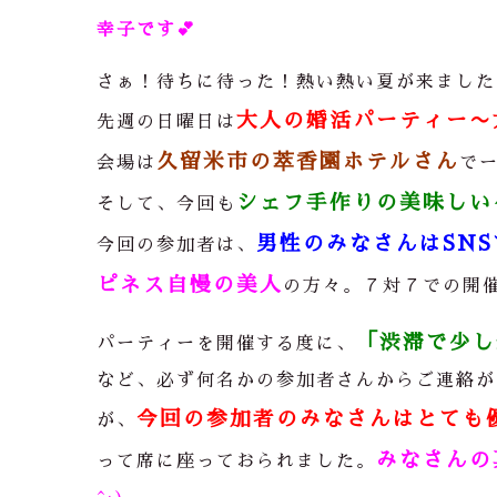
幸子です
💕
さぁ！待ちに待った！熱い熱い夏が来ました
大人の婚活パーティー〜
先週の日曜日は
久留米市の萃香園ホテルさん
会場は
で
シェフ手作りの美味しい
そして、今回も
男性のみなさんはSN
今回の参加者は、
ピネス自慢の美人
の方々。７対７での開
「渋滞で少し
パーティーを開催する度に、
など、必ず何名かの参加者さんからご連絡が
今回の参加者のみなさんはとても
が、
みなさんの
って席に座っておられました。