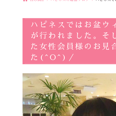
ハピネスではお盆ウ
が行われました。そ
た女性会員様のお見
た(^O^)／