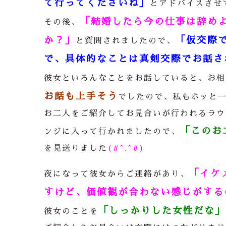
て行ってくださいね」
とアドバイスさせ
「結婚したら今の仕事は辞め
その後、
か？」
「仮交際
と質問されましたので、
で、具体的なことは真剣交際でお話さ
彼女といろんなことをお話していると、お相
お話も上手そう
でしたので、私もホッと
お二人をご紹介してお見合いが行われるラウ
「このお
ンジに入って行かれましたので、
を見送りました
(#^.^#)
「イケ
夜になって彼女からご連絡があり、
すけど、価値観が合わない感じがする
「しっかりした女性だな」
彼女のことを