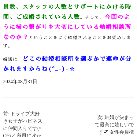
員数、スタッフの人数とサポートにかける時
間、ご成婚されている人数
今回のよ
。そして、
うに横の繋がりを大切にしている結婚相談所
なのか？
ということをよく確認されることをお奨めしま
す。
どこの結婚相談所を選ぶかで運命が分
婚活は、
かれますからね(^_-)-☆
2024年08月31日
前: ドライブ大好
次: 結婚が決まっ
き女子がハピネス
て最高に嬉しいで
に仲間入りです(^
す💕 女性会員様
O^)／ 秋風に吹か