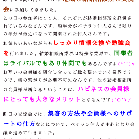
会
に参加してきました。
この日の参加者は１１人。それぞれが結婚相談所を経営さ
れているみなさんです。約半分がベテラン仲人さんで残り
の半分が最近になって開業された仲人さんです。
しっかり情報交換や勉強会
和気あいあいながらも
を
同業者
行いました。結婚相談所業界は特殊な業界で、
はライバルでもあり仲間でも
あるんですよ
(*^^)v
お互いの会員様を紹介し合ってご縁を繋いでいく業界です
ので、横の繋がりが必要不可欠なんです。他の結婚相談所
ハピネスの会員様
の会員様が増えるということは、
にとっても大きなメリット
となるんです
(^O^)／
集客の方法や会員様へのサポ
昨日の交流会では、
ートの仕方
などについて、ベテラン仲人が中心となり会
議を進めて行きました。