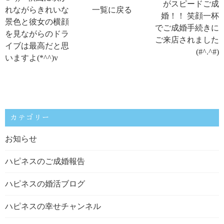
がスピードご成
れながらきれいな
一覧に戻る
婚！！ 笑顔一杯
景色と彼女の横顔
でご成婚手続きに
を見ながらのドラ
ご来店されました
イブは最高だと思
(#^.^#)
いますよ(*^^)v
カテゴリー
お知らせ
ハピネスのご成婚報告
ハピネスの婚活ブログ
ハピネスの幸せチャンネル