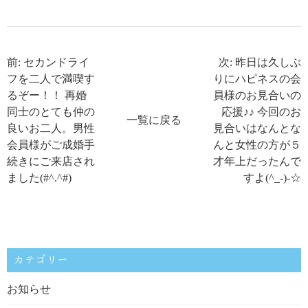
前: セカンドライ
次: 昨日は久しぶ
フを二人で満喫す
りにハピネスの会
るぞー！！ 再婚
員様のお見合いの
同士のとても仲の
応援♪♪ 今回のお
一覧に戻る
良いお二人。男性
見合いはなんとな
会員様がご成婚手
んと女性の方が５
続きにご来店され
才年上だったんで
ました(#^.^#)
すよ(^_-)-☆
カテゴリー
お知らせ