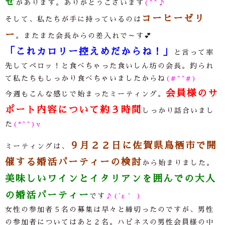
せ
があります。ありがとうございます
(^^♪
コーヒーゼリ
そして、私たちが手に持っているのは
ー
。またまた会長からの差入れで～す💕
「これカロリー控えめだからね！」
と言って率
先してペロッ！と食べちゃった食いしん坊の会長。釣られ
て私たちもしっかり食べちゃいましたからね
(#^^#)
会員様のサ
今週もこんな感じで始まったミーティング。
ポート内容について約３時間
しっかり話合いまし
た
(*^^)v
９月２２日に佐賀県鳥栖市で開
ミーティングは、
催する婚活パーティーの検討
から始まりました。
美味しいワインとイタリアンを囲んでの大人
の婚活パーティー
です
♪(´ε｀ )
女性の参加者５名の募集は早々と締切ったのですが、男性
の参加者についてはあと２名。ハピネスの男性会員様の中