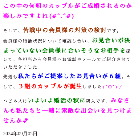
この中の何組のカップルがご成婚されるのか
楽しみですよね(#^.^#)
苦戦中の会員様の対策の検討
そして、
です。
お見合いが決
会員様の婚活状況について確認し合い、
まっていない会員様に合いそうなお相手を
探
して、各担当から会員様へお電話やメールでご紹介させて
いただきました。
私たちがご提案したお見合いが６組
先週も
。そ
３組のカップルが誕生
して、
しました
(^O^)／
いよいよ婚活の秋に
みなさ
ハピネスは
突入です。
んも私たちと一緒に素敵な出会いを見つけま
せんか
💕
2024年09月05日