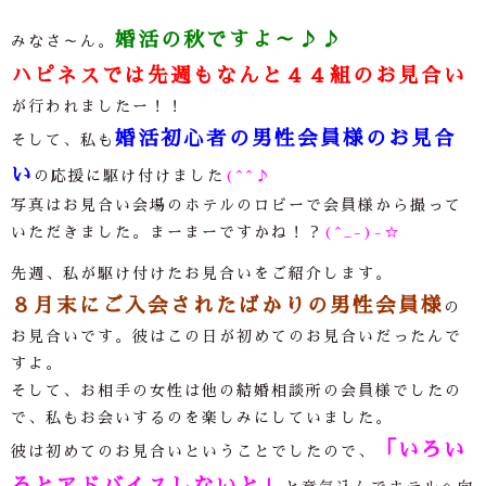
婚活の秋ですよ～♪♪
みなさ～ん。
ハピネスでは先週もなんと
４４組のお見合い
が行われましたー！！
婚活初心者の男性会員様のお見合
そして、私も
い
の応援に駆け付けました
(^^♪
写真はお見合い会場のホテルのロビーで会員様から撮って
いただきました。まーまーですかね！？
(^_-)-☆
先週、私が駆け付けたお見合いをご紹介します。
８月末にご入会されたばかりの男性会員様
の
お見合いです。彼はこの日が初めてのお見合いだったんで
すよ。
そして、お相手の女性は他の結婚相談所の会員様でしたの
で、私もお会いするのを楽しみにしていました。
「いろい
彼は初めてのお見合いということでしたので、
ろとアドバイスしないと」