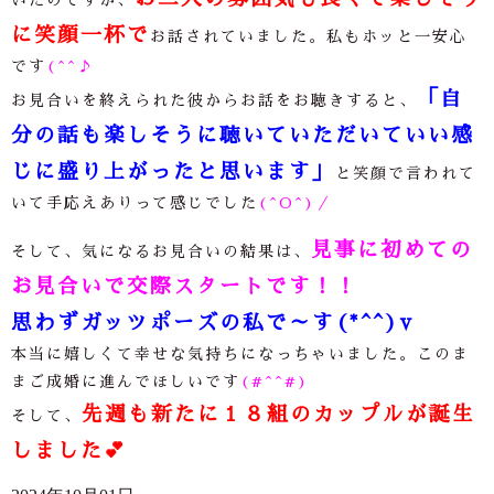
に笑顔一杯
で
お話されていました。私もホッと一安心
です
(^^♪
「自
お見合いを終えられた彼からお話をお聴きすると、
分の話も楽しそうに聴いていただいていい感
じに盛り上がったと思います」
と笑顔で言われて
いて手応えありって感じでした
(^O^)／
見事に初めての
そして、気になるお見合いの結果は、
お見合いで交際スタートです！！
思わずガッツポーズの私で～す(*^^)v
本当に嬉しくて幸せな気持ちになっちゃいました。このま
まご成婚に進んでほしいです
(#^^#)
先週も新たに１８組のカップルが誕生
そして、
しました
💕