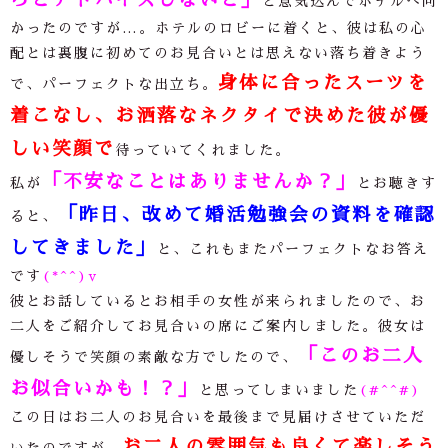
と意気込んでホテルへ向
かったのですが
…
。ホテルのロビーに着くと、彼は私の心
配とは裏腹に初めてのお見合いとは思えない落ち着きよう
身体に合ったスーツを
で、パーフェクトな出立ち。
着こなし、お洒落なネクタイで決めた彼が優
しい笑顔で
待っていてくれました。
「不安なことはありませんか？」
私が
とお聴きす
「昨日、改めて婚活勉強会の資料を確認
ると、
してきました」
と、これもまたパーフェクトなお答え
です
(*^^)v
彼とお話しているとお相手の女性が来られましたので、お
二人をご紹介してお見合いの席にご案内しました。彼女は
「このお二人
優しそうで笑顔の素敵な方でしたので、
お似合いかも！？」
と思ってしまいました
(#^^#)
この日はお二人のお見合いを最後まで見届けさせていただ
お二人の雰囲気も良くて楽しそう
いたのですが、