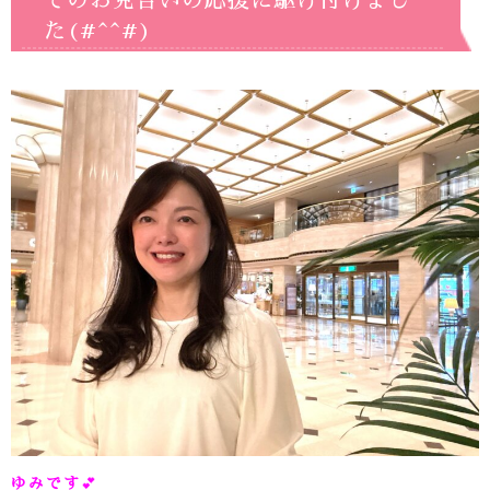
てのお見合いの応援に駆け付けまし
た(#^^#)
ゆみです
💕