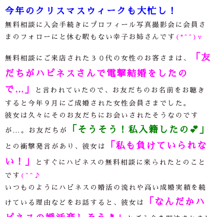
今年のクリスマスウィークも大忙し！
無料相談に入会手続きにプロフィール写真撮影会に会員さ
まのフォローにと休む暇もない幸子お姉さんです
(*^^)v
「友
無料相談にご来店された３０代の女性のお客さまは、
だちがハピネスさんで電撃結婚をしたの
で…」
と言われていたので、お友だちのお名前をお聴き
すると今年９月にご成婚された女性会員さまでした。
彼女は久々にそのお友だちにお会いされたそうなのです
「そうそう！私入籍したの
💕
」
が…。お友だちが
「私も負けていられな
との衝撃発言があり、
彼女は
い！」
とすぐにハピネスの無料相談に来られたとのこと
です
(^^♪
いつものようにハピネスの婚活の流れや高い成婚実績を続
「なんだかハ
けている理由などをお話すると、彼女は