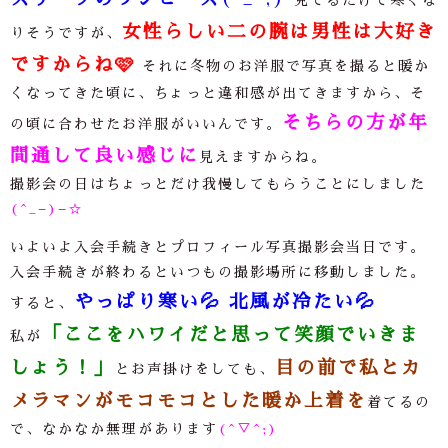
見てるだけで寒くな
女性らしい二の腕は男性は大好き
りそうですが、
ですからね
🩷
それに冬物のお洋服で写真を撮ると暖か
くなってきた頃に、ちょっと違和感が出てきますから、そ
そちらの方が年
の頃に合わせたお洋服がいいんです。
間通して良い感じに
見えますからね。
撮影会の日はちょっとだけ我慢してもらうことにしました
(^_−)−☆
いよいよ入会手続きとプロフィール写真撮影会当日です。
入会手続きが終わるといつもの撮影場所に移動しました。
やっぱり寒い
💦
北風が冷たい
💦
すると、
「ここをハワイだと思って笑顔でいきま
私が
しょう！」
目の前で私とカ
とお声掛けをしても、
メラマンがモコモコとした暖か上着を
着てるの
で、なかなか無理があります
(^▽^;)