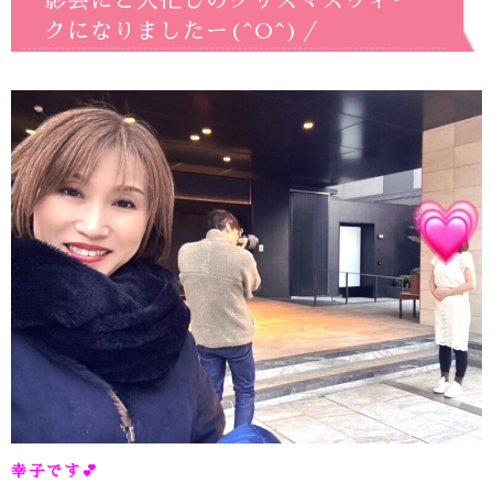
影会にと大忙しのクリスマスウィー
クになりましたー(^O^)／
幸子です
💕