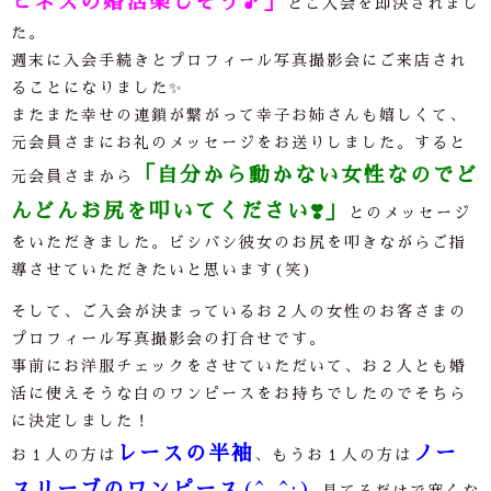
ピネスの婚活楽しそう
🎵
」
とご入会を即決されまし
た。
週末に入会手続きとプロフィール写真撮影会にご来店され
ることになりました
✨
またまた幸せの連鎖が繋がって幸子お姉さんも嬉しくて、
元会員さまにお礼のメッセージをお送りしました。すると
「自分から動かない女性なのでど
元会員さまから
んどんお尻を叩いてください❣️」
とのメッセージ
をいただきました。ビシバシ彼女のお尻を叩きながらご指
導させていただきたいと思います(笑)
そして、ご入会が決まっているお２人の女性のお客さまの
プロフィール写真撮影会の打合せです。
事前にお洋服チェックをさせていただいて、お２人とも婚
活に使えそうな白のワンピースをお持ちでしたのでそちら
に決定しました！
レースの半袖
ノー
お１人の方は
、もうお１人の方は
スリーブのワンピース
(^_^;)