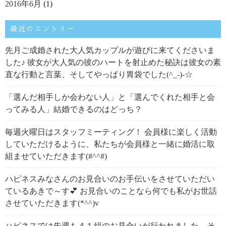
2016年6月
(1)
最近のエントリー
先月ご成婚された大人気カップルが遊びに来てくださいま
した♪ 彼女が大人気の彼のハートを射止めた秘訣は彼女の素
直な行動と言葉、そしてやっぱり胃袋でした(^_-)-☆
「選んだ相手しか会わない人」と「選んでくれた相手と会
ってみる人」結婚できるのはどっち？
毎週火曜日はスタッフミーティング！ 会員様に楽しく活動
していただけるように、私たちが会員様と一緒に婚活に取
組ませていただきます(#^^#)
ハピネスみなさんのお見合いのお手伝いをさせていただい
ているあきで～す💕 お見合いのことなら何でも私がお世話
させていただきます(*^^)v
ハピネスでは先週も４１組のお見合いが行われました。そ