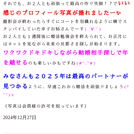
いい
それでも、お２人とも頑張って最高の作り笑顔！？で
感じのプロフィール写真が撮れましたー
✨
撮影会が終わったらすぐにコートを羽織れるように横でス
タンバイしていた幸子お姉さんでーす
( ´∀｀)
お２人とも１週間後に婚活勉強会を終えられて、お正月に
はネットを見ながら未来の旦那さま探しが始まります。
ワクワクドキドキしながら結婚相手探しで年
を越せる
のも楽しいかもですね
(#^.^#)
みなさんも２０２５年は最高のパートナーが
見つかる
ように、早速これから婚活を頑張りましょう
(*
^^)v
（写真は会員様の許可を取っています）
2024年12月27日