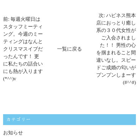
次: ハピネス熊本
前: 毎週火曜日は
店におっとり癒し
スタッフミーティ
系の３０代女性が
ング。今週のミー
ご入会されまし
ティングはなんと
た！！ 男性の心
クリスマスイブだ
一覧に戻る
を掴まれること間
ったんです！ 更
違いなし。スピー
に私たちの話合い
ドご成婚の匂いが
にも熱が入ります
プンプンしまーす
(*^^)v
(#^^#)
カテゴリー
お知らせ