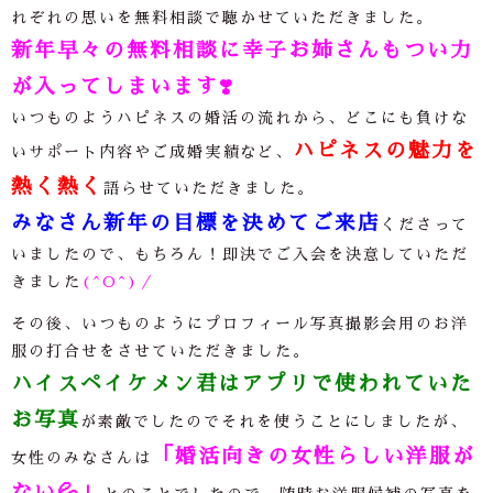
れぞれの思いを無料相談で聴かせていただきました。
新年早々の無料相談に幸子お姉さんもつい力
が入ってしまいます❣️
いつものようハピネスの婚活の流れから、どこにも負けな
ハピネスの魅力を
いサポート内容やご成婚実績など、
熱く熱く
語らせていただきました。
みなさん新年の目標を決めてご来店
くださって
いましたので、もちろん！即決でご入会を決意していただ
きました
(^O^)／
その後、いつものようにプロフィール写真撮影会用のお洋
服の打合せをさせていただきました。
ハイスペイケメン君はアプリで使われていた
お写真
が素敵でしたのでそれを使うことにしましたが、
「婚活向きの女性らしい洋服が
女性のみなさんは
ない
💦
」