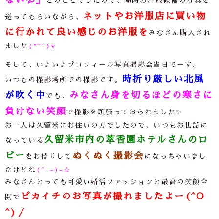
とのことでしたので、随時お洋服候補の写真を
ネットやお洋服店に買い物
送ってもらいながら、
に行かれて良い感じのお洋服を
みなさん購入され
ました
(*^^)v
そして、いよいよプロフィール写真撮影会当日でーす。
時折り厳しい北風
いつもの撮影場所での撮影です。
が吹く中
みなさん身を切るほどの寒さに
でも、
負けない笑顔
で撮影を頑張っておられました✨
お一人は久留米にお住いの方でしたので、いつもお世話に
久留米市内の萃香園ホテルさんのロ
なっている
ビー
ぬくぬく撮影会
をお借りして
になっちゃいまし
たけどね
(^_-)-☆
みなさんとっても可愛い婚活ファッションと最高の笑顔全
ピカイチのお写真が撮れましたよー(^O
開で
^)／