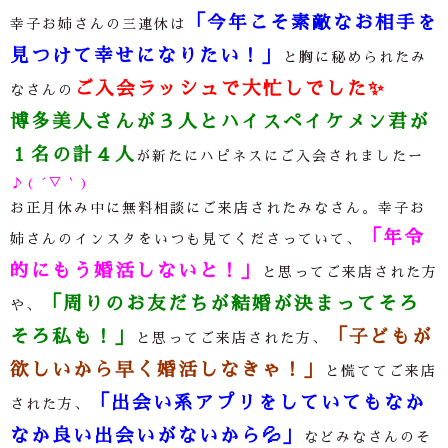
「今年こそ素敵なお相手を
幸子お姉さんの三連休は
見つけて幸せになりたい！」
と胸に秘められたみ
ご入会ラッシュで大忙しでした
✨
なさんの
博多美人さんが３人とハイスペイケメン君が
１名の計４人
が新たにハピネスにご入会されましたー
♪( ´▽｀
)
お正月休み中に無料相談にご来店されたみなさん。幸子お
「年令
姉さんのインスタをいつも見てくださっていて、
的にもう婚活しないと！」
と思ってご来店された方
「周りのお友だちが結婚が決まってそろ
や、
そろ私も！」
「子どもが
と思ってご来店された方、
欲しいから早く婚活しなきゃ！」
と慌ててご来店
「出会い系アプリをしていてもなか
された方、
なか良い出会いがないから
💦
」
などみなさんのそ