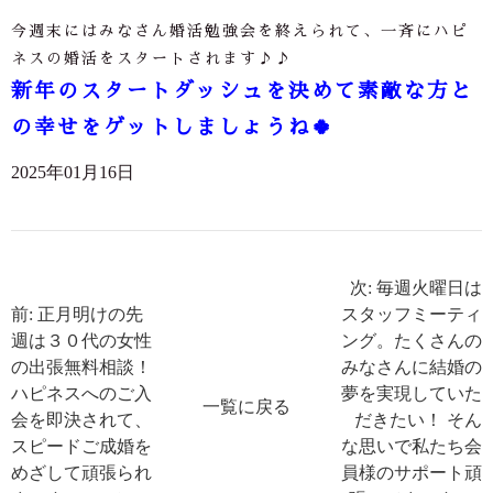
今週末にはみなさん婚活勉強会を終えられて、一斉にハピ
ネスの婚活をスタートされます
♪♪
新年のスタートダッシュを決めて素敵な方と
の幸せをゲットしましょうね
🍀
2025年01月16日
次: 毎週火曜日は
前: 正月明けの先
スタッフミーティ
週は３０代の女性
ング。たくさんの
の出張無料相談！
みなさんに結婚の
ハピネスへのご入
夢を実現していた
一覧に戻る
会を即決されて、
だきたい！ そん
スピードご成婚を
な思いで私たち会
めざして頑張られ
員様のサポート頑