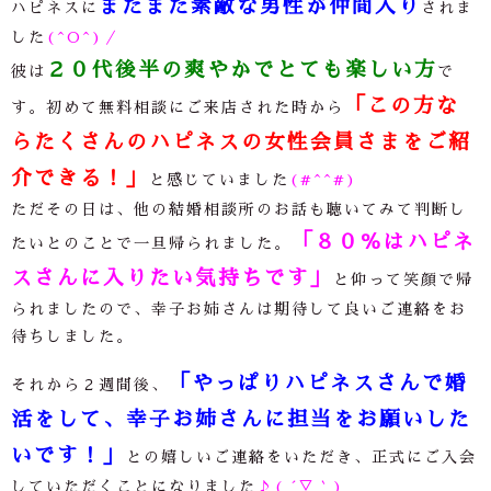
またまた素敵な男性が仲間入り
ハピネスに
されま
した
(^O^)／
２０代後半の爽やかでとても楽しい方
彼は
で
「この方な
す。初めて無料相談にご来店された時から
らたくさんのハピネスの女性会員さまをご紹
介できる！」
と感じていました
(#^^#)
ただその日は、他の結婚相談所のお話も聴いてみて判断し
「８０％はハピネ
たいとのことで一旦帰られました。
スさんに入りたい気持ちです」
と仰って笑顔で帰
られましたので、幸子お姉さんは期待して良いご連絡をお
待ちしました。
「やっぱりハピネスさんで婚
それから２週間後、
活をして、幸子お姉さんに担当をお願いした
いです！」
との嬉しいご連絡をいただき、正式にご入会
していただくことになりました
♪( ´▽｀)