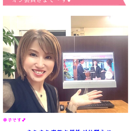
オシ会員さまで～す💕
幸子です
💕