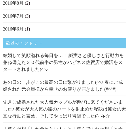
2016年8月
(2)
2016年7月
(3)
2016年6月
(1)
最近のエントリー
結婚して笑顔溢れる毎日を…！ 誠実さと優しさと行動力を
兼ね備えた３０代前半の男性がハピネス佐賀店で婚活をス
タートされました(^^♪
あの日の一歩がこの最高の日に繋がりました(^^♪ 春にご成
婚された元会員様から幸せのお便りが届きました(#^^#)
先月ご成婚された大人気カップルが遊びに来てくださいま
した♪ 彼女が大人気の彼のハートを射止めた秘訣は彼女の素
直な行動と言葉、そしてやっぱり胃袋でした(^_-)-☆
「選んだ相手しか会わない人」と「選んでくれた相手と会