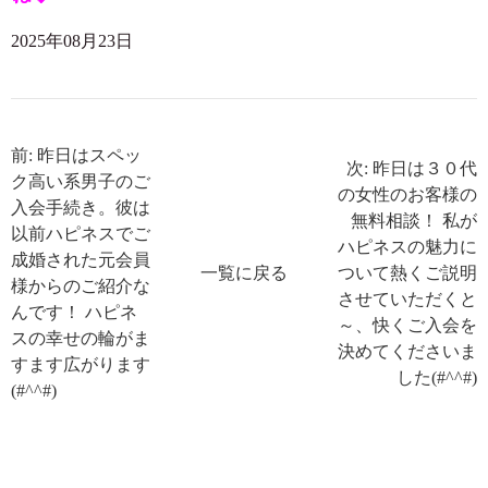
2025年08月23日
前: 昨日はスペッ
次: 昨日は３０代
ク高い系男子のご
の女性のお客様の
入会手続き。彼は
無料相談！ 私が
以前ハピネスでご
ハピネスの魅力に
成婚された元会員
一覧に戻る
ついて熱くご説明
様からのご紹介な
させていただくと
んです！ ハピネ
～、快くご入会を
スの幸せの輪がま
決めてくださいま
すます広がります
した(#^^#)
(#^^#)