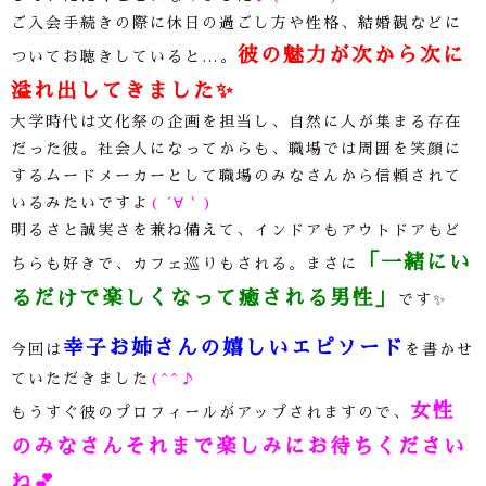
ご入会手続きの際に休日の過ごし方や性格、結婚観などに
彼の魅力が次から次に
ついてお聴きしていると
…
。
溢れ出してきました
✨
大学時代は文化祭の企画を担当し、自然に人が集まる存在
だった彼。社会人になってからも、職場では周囲を笑顔に
するムードメーカーとして職場のみなさんから信頼されて
いるみたいですよ
( ´∀｀)
明るさと誠実さを兼ね備えて、インドアもアウトドアもど
「一緒にい
ちらも好きで、カフェ巡りもされる。まさに
るだけで楽しくなって癒される男性」
です✨
幸子お姉さんの嬉しいエピソード
今回は
を書かせ
ていただきました
(^^♪
女性
もうすぐ彼のプロフィールがアップされますので、
のみなさんそれまで楽しみにお待ちください
ね
💕