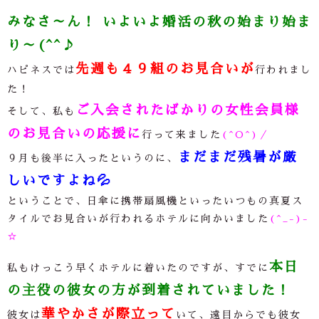
みなさ～ん！ いよいよ婚活の秋の始まり始ま
り～(^^♪
先週も４９組のお見合いが
ハピネスでは
行われまし
た！
ご入会されたばかりの女性会員様
そして、私も
のお見合いの応援に
行って来ました
(^O^)／
まだまだ残暑が厳
９月も後半に入ったというのに、
しいですよね
💦
ということで、日傘に携帯扇風機といったいつもの真夏ス
タイルでお見合いが行われるホテルに向かいました
(^_-)-
☆
本日
私もけっこう早くホテルに着いたのですが、すでに
の主役の彼女の方が到着されていました！
華やかさが際立って
彼女は
いて、遠目からでも彼女