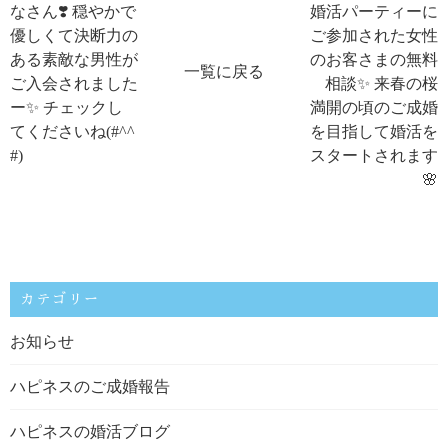
なさん❣️ 穏やかで
婚活パーティーに
優しくて決断力の
ご参加された女性
ある素敵な男性が
のお客さまの無料
一覧に戻る
ご入会されました
相談✨ 来春の桜
ー✨ チェックし
満開の頃のご成婚
てくださいね(#^^
を目指して婚活を
#)
スタートされます
🌸
カテゴリー
お知らせ
ハピネスのご成婚報告
ハピネスの婚活ブログ