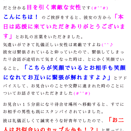
目を引く素敵な女性
だと分かる
です
(#^^#)
こんにちは！
「本
のご挨拶をすると、彼女の方から
日は応援に来ていただきありがとうございま
す」
とお礼の言葉をいただきました。
気遣いができて礼儀正しい女性は素敵ですよね
(^^♪
彼女は緊張されていると仰っていたので、緊張してしまっ
たり会話が途切れて気まくなった時は、とにかく笑顔でい
「こちらが笑顔でいるとお相手も笑顔
ること。
になれてお互いに緊張が解れますよ♪」
とアド
バイスして、お見合いのことや交際に進まれた時のことに
ついてお話させていただきました
(#^^#)
お見合い１５分前になり待合せ場所へ移動すると、すでに
お相手の男性も既にスタンバイされていました。
「お二
彼は礼儀正しくて誠実そうな好青年でしたので、
人はお似合いのカップルかも！？」
と思ってし