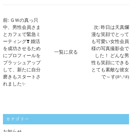
前: ＧＷの真っ只
中、男性会員さま
次: 昨日は天真爛
とカフェで緊急ミ
漫な笑顔でとって
ーティング❣️ 婚活
も可愛い女性会員
を成功させるため
様の写真撮影会で
一覧に戻る
にプロフィールを
した！ どんな男
ブラッシュアップ
性も笑顔にできる
して、新たに自分
とても素敵な彼女
磨きもスタートさ
で～す(#^.^#)
れました✨
カテゴリー
お知らせ