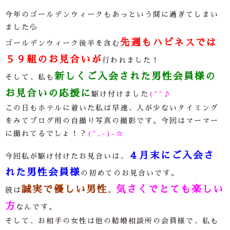
今年のゴールデンウィークもあっという間に過ぎてしまい
ました💦
先週もハピネスでは
ゴールデンウィーク後半を含む
５９組のお見合いが
行われました！
新しくご入会された男性会員様の
そして、私も
お見合いの応援に
駆け付けました
(^^♪
この日もホテルに着いた私は早速、人が少ないタイミング
をみてブログ用の自撮り写真の撮影です。今回はマーマー
に撮れてるでしょ！？
(^_-)-☆
４月末にご入会さ
今回私が駆け付けたお見合いは、
れた男性会員様
の初めてのお見合いです。
誠実で優しい男性
気さくでとても楽しい
彼は
。
方
なんです。
そして、お相手の女性は他の結婚相談所の会員様で、私も