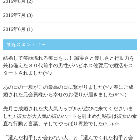
2016年8月
(2)
2016年7月
(3)
2016年6月
(1)
最近のエントリー
結婚して笑顔溢れる毎日を…！ 誠実さと優しさと行動力を
兼ね備えた３０代前半の男性がハピネス佐賀店で婚活をス
タートされました(^^♪
あの日の一歩がこの最高の日に繋がりました(^^♪ 春にご成
婚された元会員様から幸せのお便りが届きました(#^^#)
先月ご成婚された大人気カップルが遊びに来てくださいま
した♪ 彼女が大人気の彼のハートを射止めた秘訣は彼女の素
直な行動と言葉、そしてやっぱり胃袋でした(^_-)-☆
「選んだ相手しか会わない人」と「選んでくれた相手と会