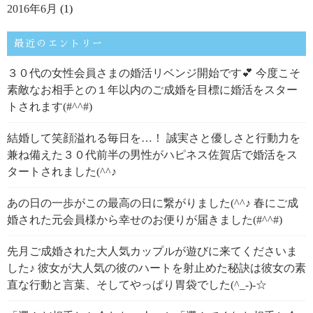
2016年6月
(1)
最近のエントリー
３０代の女性会員さまの婚活リベンジ開始です💕 今度こそ
素敵なお相手との１年以内のご成婚を目標に婚活をスター
トされます(#^^#)
結婚して笑顔溢れる毎日を…！ 誠実さと優しさと行動力を
兼ね備えた３０代前半の男性がハピネス佐賀店で婚活をス
タートされました(^^♪
あの日の一歩がこの最高の日に繋がりました(^^♪ 春にご成
婚された元会員様から幸せのお便りが届きました(#^^#)
先月ご成婚された大人気カップルが遊びに来てくださいま
した♪ 彼女が大人気の彼のハートを射止めた秘訣は彼女の素
直な行動と言葉、そしてやっぱり胃袋でした(^_-)-☆