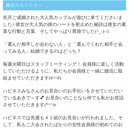
最近のエントリー
先月ご成婚された大人気カップルが遊びに来てくださいま
した♪ 彼女が大人気の彼のハートを射止めた秘訣は彼女の素
直な行動と言葉、そしてやっぱり胃袋でした(^_-)-☆
「選んだ相手しか会わない人」と「選んでくれた相手と会
ってみる人」結婚できるのはどっち？
毎週火曜日はスタッフミーティング！ 会員様に楽しく活動
していただけるように、私たちが会員様と一緒に婚活に取
組ませていただきます(#^^#)
ハピネスみなさんのお見合いのお手伝いをさせていただい
ているあきで～す💕 お見合いのことなら何でも私がお世話
させていただきます(*^^)v
ハピネスでは先週も４１組のお見合いが行われました。そ
して、私もご入会されたばかりの女性会員様の初めてのお