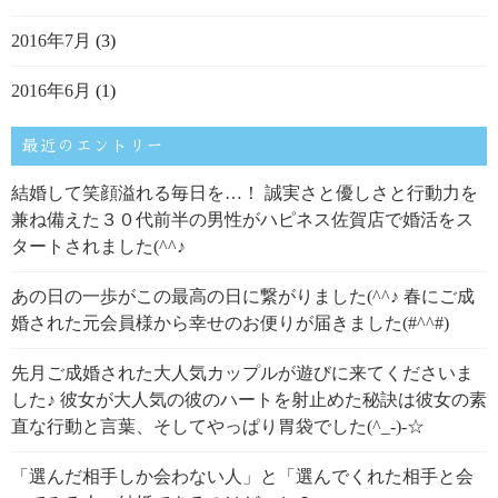
2016年7月
(3)
2016年6月
(1)
最近のエントリー
結婚して笑顔溢れる毎日を…！ 誠実さと優しさと行動力を
兼ね備えた３０代前半の男性がハピネス佐賀店で婚活をス
タートされました(^^♪
あの日の一歩がこの最高の日に繋がりました(^^♪ 春にご成
婚された元会員様から幸せのお便りが届きました(#^^#)
先月ご成婚された大人気カップルが遊びに来てくださいま
した♪ 彼女が大人気の彼のハートを射止めた秘訣は彼女の素
直な行動と言葉、そしてやっぱり胃袋でした(^_-)-☆
「選んだ相手しか会わない人」と「選んでくれた相手と会