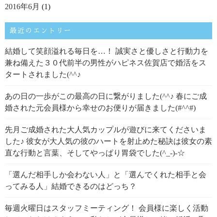
2016年6月
(1)
最近のエントリー
結婚して笑顔溢れる毎日を…！ 誠実さと優しさと行動力を
兼ね備えた３０代前半の男性がハピネス佐賀店で婚活をス
タートされました(^^♪
あの日の一歩がこの最高の日に繋がりました(^^♪ 春にご成
婚された元会員様から幸せのお便りが届きました(#^^#)
先月ご成婚された大人気カップルが遊びに来てくださいま
した♪ 彼女が大人気の彼のハートを射止めた秘訣は彼女の素
直な行動と言葉、そしてやっぱり胃袋でした(^_-)-☆
「選んだ相手しか会わない人」と「選んでくれた相手と会
ってみる人」結婚できるのはどっち？
毎週火曜日はスタッフミーティング！ 会員様に楽しく活動