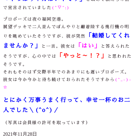
で宣言されていました
(^▽^;)
プロポーズは夜の福岡空港。
展望デッキで二人並んでぼんやりと離着陸する飛行機の明
「結婚してくれ
りを眺めていたそうですが、彼が突然
ませんか？」
「はい」
と一言。彼女は
と答えられた
「やっと～！？」
そうですが、心の中では
と思われた
そうです。
それもそのはず交際半年でのあまりにも遅いプロポーズ。
彼女は今か今かと待ち続けておられたそうですから
(^_-)-
☆
とにかく万事うまく行って、幸せ一杯のお二
人でした＼(^o^)／
（写真は会員様の許可を取っています）
2021年11月28日