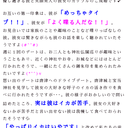
優し過ぎる彼と笑顔美人の彼女のカップルのご成婚です💕
「めっちゃタイ
お互いの第一印象は、彼が
プ！！」
「よく喋る人だな！！」
、彼女が
。
お見合いでは家族のことや趣味のことなど喋りっぱなしの
彼。彼女は驚きながらも彼のお話を楽しく聴かれていたそ
うですよ
(#^^#)
週に１回のデートは、お二人とも神社仏閣巡りが趣味とい
うこともあり、近くの神社やお寺、お城などにはほとんど
行かれたそうで、一緒にたくさんの御朱印を集められたみ
たいですよ
(*^^)v
想い出のデートは唐津へのドライブデート。唐津城と宝当
神社を見学して彼女の大好きな呼子のイカの活き作りを食
べに行かれたそうですが･･･。彼の様子がおかしいので問い
実は彼はイカが苦手
詰めたところ、
。彼女の大好き
ないかが苦手だと言い出せない彼は我慢して食べておられ
たそうです💦
「やっぱりイカはいやです」
と改めて私たちの前