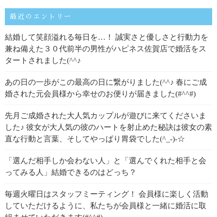
最近のエントリー
結婚して笑顔溢れる毎日を…！ 誠実さと優しさと行動力を
兼ね備えた３０代前半の男性がハピネス佐賀店で婚活をス
タートされました(^^♪
あの日の一歩がこの最高の日に繋がりました(^^♪ 春にご成
婚された元会員様から幸せのお便りが届きました(#^^#)
先月ご成婚された大人気カップルが遊びに来てくださいま
した♪ 彼女が大人気の彼のハートを射止めた秘訣は彼女の素
直な行動と言葉、そしてやっぱり胃袋でした(^_-)-☆
「選んだ相手しか会わない人」と「選んでくれた相手と会
ってみる人」結婚できるのはどっち？
毎週火曜日はスタッフミーティング！ 会員様に楽しく活動
していただけるように、私たちが会員様と一緒に婚活に取