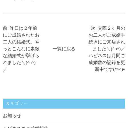
前: 昨日は２年前
次: 交際２ヶ月の
にご成婚されたお
お二人がご成婚手
二人の結婚式。や
続きにご来店され
っとこんなに素敵
一覧に戻る
ました＼(^o^)／
な結婚式が挙げら
ハピネスは月間ご
れました＼(^o^)
成婚数の記録を更
／
新中です(*^^)v
カテゴリー
お知らせ