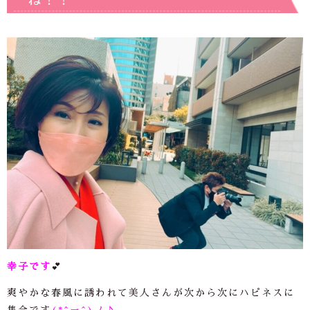
ね！！
幸子です
💕
爽やかな春風に誘われて美人さんが次から次にハピネスに
集合です
(*^ー^)ノ
♪