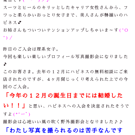
スーツとヒールのキリッとしたキャリア女性さんから、フ
ワっと柔らかいおっとり女子まで、美人さんが勢揃いのハ
ピネス💕
お姉さんもついついテンションアップしちゃいま～す
(^O
^)／
昨日のご入会は理系女子。
今回も楽しい楽しいプロフィール写真撮影会になりました
🎵
このお客さま。去年の１２月にハピネスの無料相談にご来
店されたのですが、４ヶ月間じっくり考えられた上での今
回のご入会。
「今年の１２月の誕生日までには結婚した
い！！」
と思い、ハピネスへの入会を決意されたそうで
すよ
(*^ーﾟ
)
撮影会は心地いい風の吹く野外撮影会となりました
♪♪
「わたし写真を撮られるのは苦手なんです