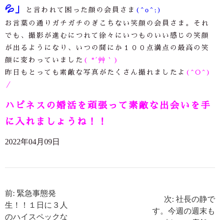
💦
」
と言われて困った顔の会員さま
(^o^;)
お言葉の通りガチガチのぎこちない笑顔の会員さま。それ
でも、撮影が進むにつれて徐々にいつものいい感じの笑顔
が出るようになり、いつの間にか１００点満点の最高の笑
顔に変わっていました
( *´艸｀)
昨日もとっても素敵な写真がたくさん撮れましたよ
(^O^)
／
ハピネスの婚活を頑張って素敵な出会いを手
に入れましょうね！！
2022年04月09日
前: 緊急事態発
次: 社長の静で
生！！１日に３人
す。今週の週末も
のハイスペックな