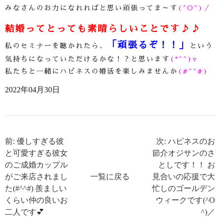
みなさんのお力になれればと思い頑張ってま～す
(^O^)／
結婚ってとっても素晴らしいことです♪♪
「頑張るぞ！！」
私のセミナーを聴かれたら、
という
気持ちになっていただけるかな！？と思います
(*^^)v
私たちと一緒にハピネスの婚活を楽しみませんか
(#^^#)
2022年04月30日
前: 優しすぎる彼
次: ハピネスのお
と可愛すぎる彼女
節介オジサンのさ
のご成婚カップル
としです！！ お
がご来店されまし
一覧に戻る
見合いの応援で大
た(#^^#) 羨ましい
忙しのゴールデン
くらい仲の良いお
ウィークです(^O
二人です💕
^)／