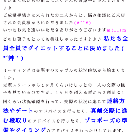
またまた私たちの前にはたくさんのお菓子が並んでいます
♪♪
ご成婚手続きに来られたお二人からと、悩み相談にご来店
された会員様からいただきました
(#^^#)
いつもお気を遣いいただきありがとうございます
m(__)m
私たち全
どのお菓子もとっても美味しかったですよ
♪♪
員全員でダイエットすることに決めました(
*´艸｀)
ミーティングは交際中のカップルの状況確認から始まりま
した。
交際スタートから１ヶ月くらいはじっとお二人の交際の様
子を見ているのですが、１ヶ月を超える頃から２週間に１
連絡方
回くらい状況確認を行って、交際の状況に応じて
法やデート
真剣交際に進
のアドバイスを行ったり、
む段取り
プロポーズの準
のアドバイスを行ったり、
備やタイミング
のアドバイスを行ったりしています。