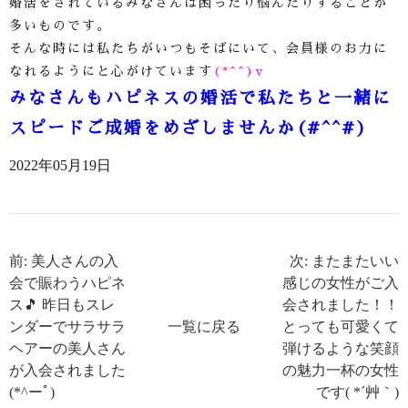
婚活をされているみなさんは困ったり悩んだりすることが
多いものです。
そんな時には私たちがいつもそばにいて、会員様のお力に
なれるようにと心がけています
(*^^)v
みなさんもハピネスの婚活で私たちと一緒に
スピードご成婚をめざしませんか(#^^#)
2022年05月19日
前: 美人さんの入
次: またまたいい
会で賑わうハピネ
感じの女性がご入
ス🎵 昨日もスレ
会されました！！
ンダーでサラサラ
一覧に戻る
とっても可愛くて
ヘアーの美人さん
弾けるような笑顔
が入会されました
の魅力一杯の女性
(*^ーﾟ)
です( *´艸｀)