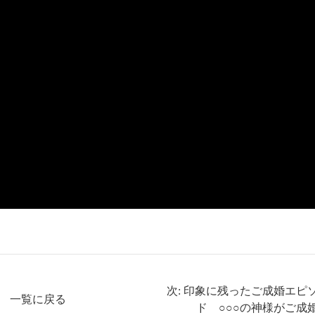
次: 印象に残ったご成婚エピ
一覧に戻る
ド ○○○の神様がご成