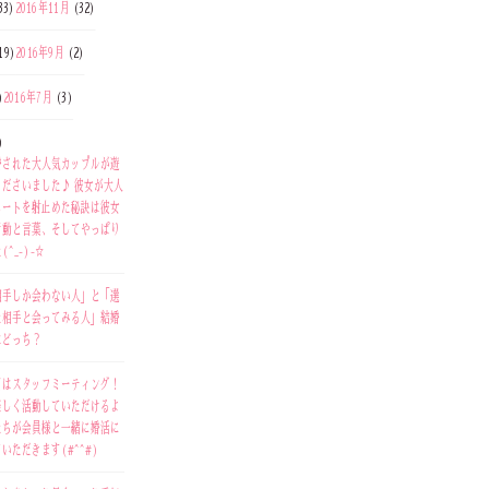
33)
2016年11月
(32)
19)
2016年9月
(2)
)
2016年7月
(3)
)
婚された大人気カップルが遊
くださいました♪ 彼女が大人
ハートを射止めた秘訣は彼女
行動と言葉、そしてやっぱり
^_-)-☆
相手しか会わない人」と「選
た相手と会ってみる人」結婚
はどっち？
日はスタッフミーティング！
楽しく活動していただけるよ
たちが会員様と一緒に婚活に
いただきます(#^^#)