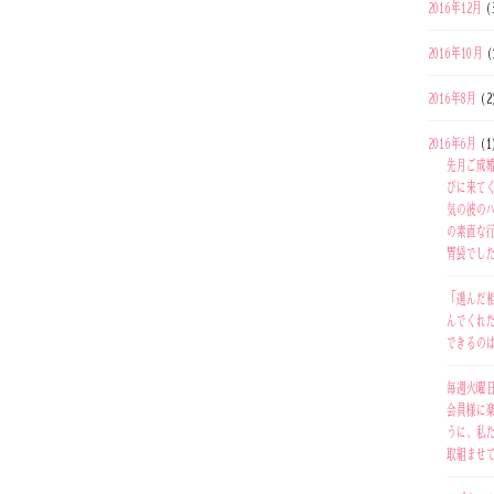
2016年12月
(
2016年10月
(
2016年8月
(2
2016年6月
(1
先月ご成
びに来て
気の彼の
の素直な
胃袋でした(
「選んだ
んでくれ
できるの
毎週火曜
会員様に
うに、私
取組ませて