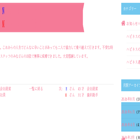
N
さん 36才 会社員
カテゴリー
M
さん 27才 会社員
お知らせ
ハピネス
。これからの人生でどんなに辛いことがあっても二人で協力して乗り越えて行きます。不安な時
ハピネス
スタッフのみなさんのお陰で無事に成婚できました。大変感謝しています。
ハピネス
月別アーカイ
 会社経営
一覧に戻る
次:
H
さん 45才 会社経営
会社員
M
さん 31才 歯科助手
2026年8月
(1
2026年6月
(3
2026年4月
(4
2026年2月
(3