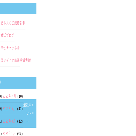
ハピネスのご成婚報告
の婚活ブログ
の幸せチャンネル
通信
メディア出演
受賞実績
ブ
0)
2026年7月
(40)
最近のエ
9)
2026年5月
(40)
ントリ
1)
2026年3月
(42)
ー
6)
2026年1月
(39)