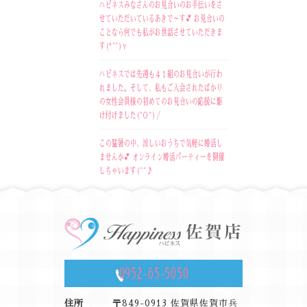
ハピネスみなさんのお見合いのお手伝いをさ
せていただいているあきで～す💕 お見合いの
ことなら何でも私がお世話させていただきま
す(*^^)v
ハピネスでは先週も４１組のお見合いが行わ
れました。そして、私もご入会されたばかり
の女性会員様の初めてのお見合いの応援に駆
け付けました(^O^)／
この猛暑の中、涼しいおうちで気軽に婚活し
ませんか💕 オンライン婚活パーティーを開催
しちゃいます(^^♪
0952-65-5050
住所
〒849-0913 佐賀県佐賀市兵