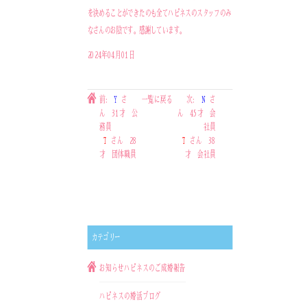
を決めることができたのも全てハピネスのスタッフのみ
なさんのお陰です。感謝しています。
2024年04月01日
前:
Y
さ
一覧に戻る
次:
N
さ
ん 31才 公
ん 45才 会
務員
社員
T
さん 28
T
さん 38
才 団体職員
才 会社員
カテゴリー
お知らせ
ハピネスのご成婚報告
ハピネスの婚活ブログ